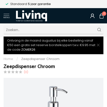
Standaard
5 jaar garantie
0
MENU
Ontvang in de maand augustus bij elke bestelling vanaf
€50 een gratis set reserve borstelkoppen t.w.v. €9.95 met
de code
ZOMER26
Home
/
Zeepdispenser Chroom
Zeepdispenser Chroom
(0)