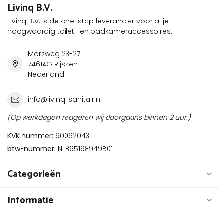
Livinq B.V.
Livinq B.V. is de one-stop leverancier voor al je
hoogwaardig toilet- en badkameraccessoires.
Morsweg 23-27
7461AG Rijssen
Nederland
info@livinq-sanitair.nl
(Op werkdagen reageren wij doorgaans binnen 2 uur.)
KVK nummer:
90062043
btw-nummer:
NL865198949B01
Categorieën
Informatie