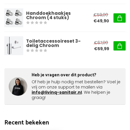
Handdoekhaakjes
€59,00
Chroom (4 stuks)
€49,90
Toiletaccessoireset 3-
€67,00
delig Chroom
€59,99
Heb je vragen over dit product?
Of heb je hulp nodig met bestellen? Voel je
vrij om onze support te mailen via
info@livinq-sanitair.nl
. We helpen je
graag!
Recent bekeken