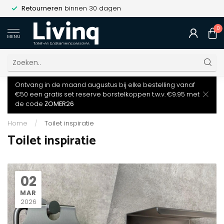
Retourneren
binnen 30 dagen
0
MENU
Ontvang in de maand augustus bij elke bestelling vanaf
€50 een gratis set reserve borstelkoppen t.w.v. €9.95 met
de code
ZOMER26
Home
/
Toilet inspiratie
Toilet inspiratie
02
MAR
2026