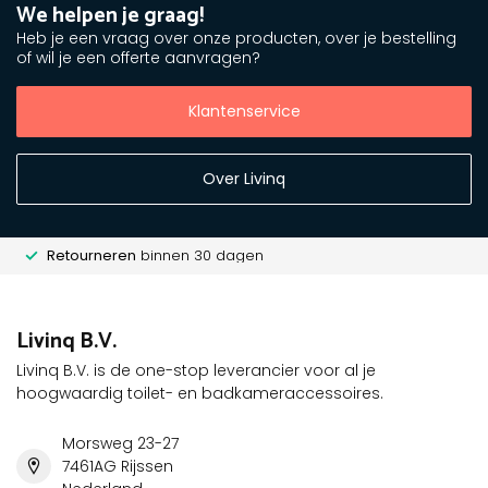
We helpen je graag!
Heb je een vraag over onze producten, over je bestelling
of wil je een offerte aanvragen?
Klantenservice
Over Livinq
Retourneren
binnen 30 dagen
Livinq B.V.
Livinq B.V. is de one-stop leverancier voor al je
hoogwaardig toilet- en badkameraccessoires.
Morsweg 23-27
7461AG Rijssen