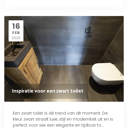
16
FEB
2025
Inspiratie voor een zwart toilet
Een zwart toilet is dé trend van dit moment. De
kleur zwart straalt luxe, stijl en moderniteit uit en is
perfect voor wie een elegante en tijdloze to...