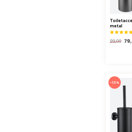
Toiletacce
metal
79
99,00
-12%