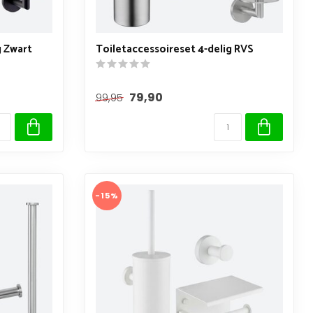
g Zwart
Toiletaccessoireset 4-delig RVS
79,90
99,95
-15%