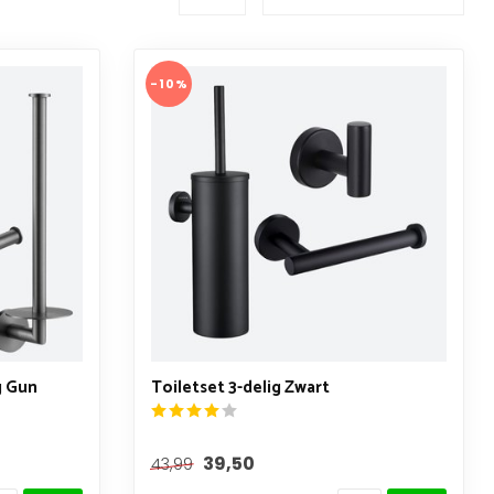
-10%
g Gun
Toiletset 3-delig Zwart
39,50
43,99