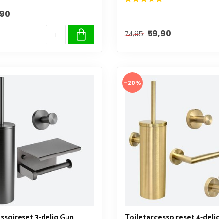
,90
59,90
74,95
-20%
ssoireset 3-delig Gun
Toiletaccessoireset 4-deli