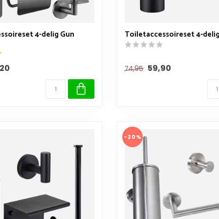
ssoireset 4-delig Gun
Toiletaccessoireset 4-deli
,20
59,90
74,95
-20%