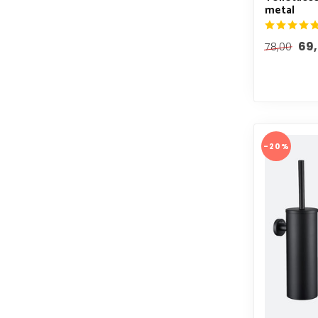
metal
69
78,00
-20%