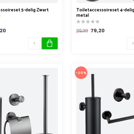
ssoireset 5-delig Zwart
Toiletaccessoireset 4-deli
metal
,20
79,20
99,00
-20%