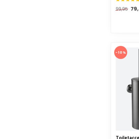
79
99,95
-10%
Toiletacce