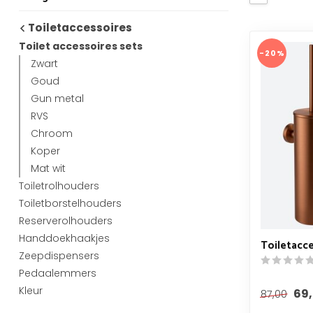
Toiletaccessoires
Toilet accessoires sets
-20%
Zwart
Goud
Gun metal
RVS
Chroom
Koper
Mat wit
Toiletrolhouders
Toiletborstelhouders
Reserverolhouders
Handdoekhaakjes
Toiletacce
Zeepdispensers
Pedaalemmers
Kleur
69
87,00