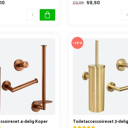
10
59,50
69,95
-20%
ssoireset 4-delig Koper
Toiletaccessoireset 3-deli