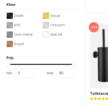
Kleur
Zwart
Goud
RVS
Chroom
-10%
Gun metal
Mat wit
Koper
Prijs
Min
Max
Toiletacce