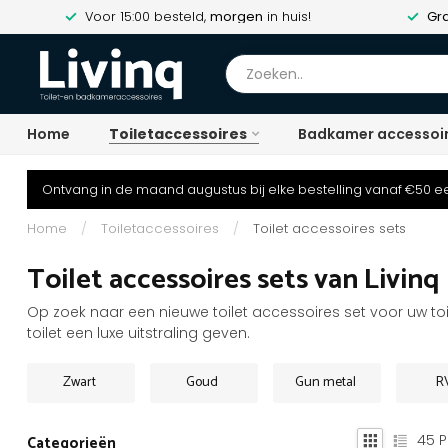
Voor 15:00 besteld,
morgen
in huis!
Gra
Home
Toiletaccessoires
Badkamer accessoi
Ontvang in de maand augustus bij elke bestelling vanaf €50 ee
Home
/
Toiletaccessoires
/
Toilet accessoires sets
Toilet accessoires sets van Livinq
Op zoek naar een nieuwe toilet accessoires set voor uw to
toilet een luxe uitstraling geven.
Zwart
Goud
Gun metal
R
45
P
Categorieën