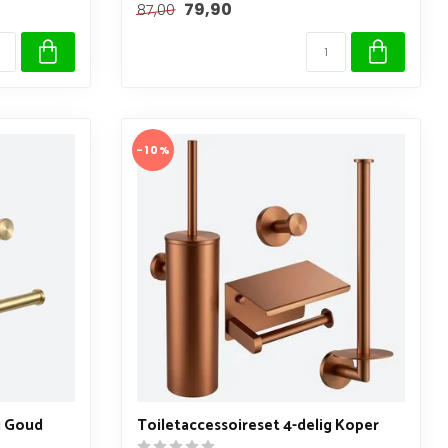
79,90
87,00
-10%
g Goud
Toiletaccessoireset 4-delig Koper