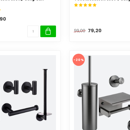
,90
79,20
99,00
-20%