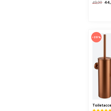
44,
49,00
-20%
Toiletacce