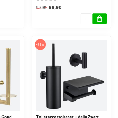
89,90
99,95
-15%
g Goud
Toiletaccessoireset 3-delig Zwart