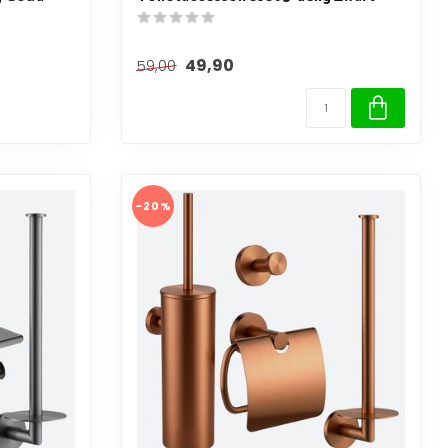
49,90
59,00
-20%