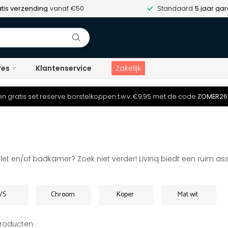
tis verzending
vanaf €50
Standaard
5 jaar gar
res
Klantenservice
Zakelijk
n gratis set reserve borstelkoppen t.w.v. €9.95 met de code
ZOMER26
ilet en/of badkamer? Zoek niet verder! Livinq biedt een ruim a
VS
Chroom
Koper
Mat wit
roducten