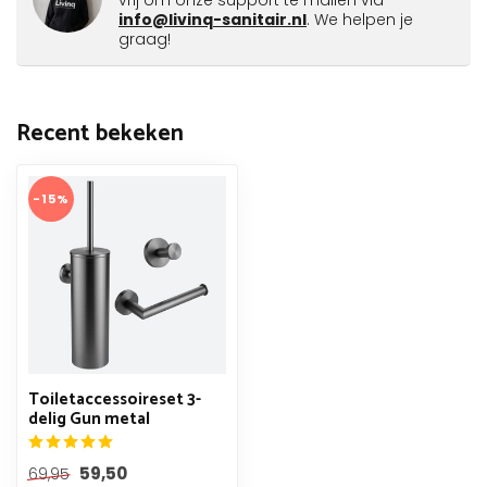
vrij om onze support te mailen via
info@livinq-sanitair.nl
. We helpen je
graag!
Recent bekeken
-15%
Toiletaccessoireset 3-
delig Gun metal
59,50
69,95