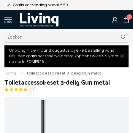
Gratis verzending
vanaf €50
0
MENU
Ontvang in de maand augustus bij elke bestelling vanaf
€50 een gratis set reserve borstelkoppen t.w.v. €9.95 met
de code
ZOMER26
Home
/
Toiletaccessoireset 3-delig Gun metal
Toiletaccessoireset 3-delig Gun metal
(1)