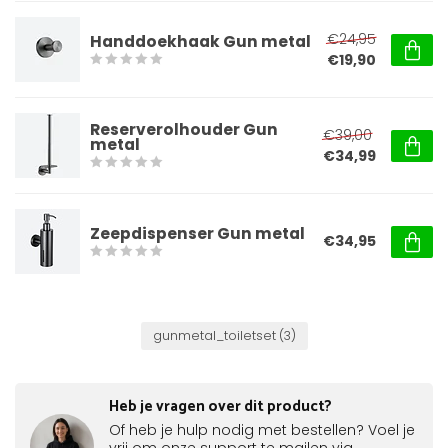
€24,95
Handdoekhaak Gun metal
€19,90
Reserverolhouder Gun
€39,00
metal
€34,99
Zeepdispenser Gun metal
€34,95
gunmetal_toiletset
(3)
Heb je vragen over dit product?
Of heb je hulp nodig met bestellen? Voel je