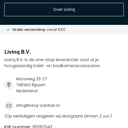
Over Livinq
Gratis verzending
vanaf €50
Livinq B.V.
Livinq B.V. is de one-stop leverancier voor al je
hoogwaardig toilet- en badkameraccessoires.
Morsweg 23-27
7461AG Rijssen
Nederland
info@livinq-sanitair.nl
(Op werkdagen reageren wij doorgaans binnen 2 uur.)
KVK nummer:
90062043