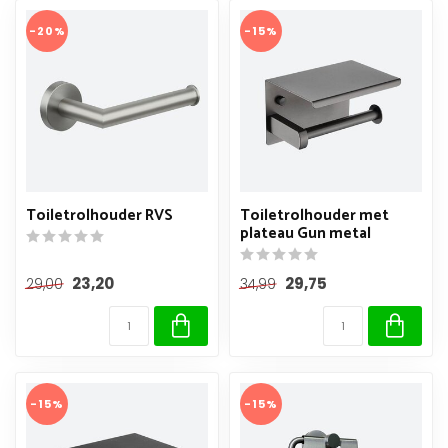
-20%
-15%
Toiletrolhouder RVS
Toiletrolhouder met
plateau Gun metal
23,20
29,75
29,00
34,99
-15%
-15%