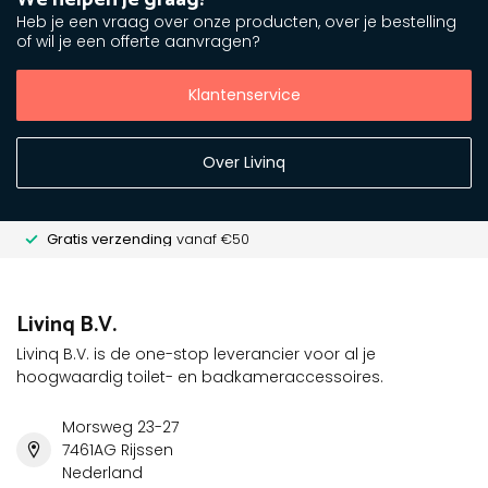
Heb je een vraag over onze producten, over je bestelling
of wil je een offerte aanvragen?
Klantenservice
Over Livinq
Gratis verzending
vanaf €50
Livinq B.V.
Livinq B.V. is de one-stop leverancier voor al je
hoogwaardig toilet- en badkameraccessoires.
Morsweg 23-27
7461AG Rijssen
Nederland