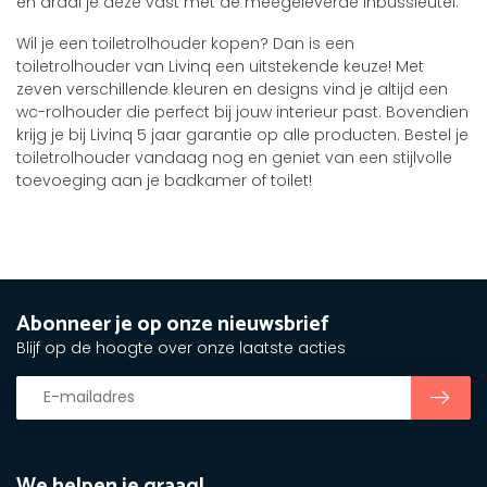
en draai je deze vast met de meegeleverde inbussleutel.
Wil je een toiletrolhouder kopen? Dan is een
toiletrolhouder van Livinq een uitstekende keuze! Met
zeven verschillende kleuren en designs vind je altijd een
wc-rolhouder die perfect bij jouw interieur past. Bovendien
krijg je bij Livinq 5 jaar garantie op alle producten. Bestel je
toiletrolhouder vandaag nog en geniet van een stijlvolle
toevoeging aan je badkamer of toilet!
Abonneer je op onze nieuwsbrief
Blijf op de hoogte over onze laatste acties
We helpen je graag!