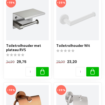
-15%
-20%
Toiletrolhouder met
Toiletrolhouder Wit
plateau RVS
29,75
23,20
34,99
29,00
-10%
-20%