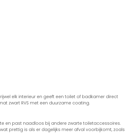
jwel elk interieur en geeft een toilet of badkamer direct
d in mat zwart RVS met een duurzame coating.
imte en past naadloos bij andere zwarte toiletaccessoires.
at prettig is als er dagelijks meer afval voorbijkomt, zoals