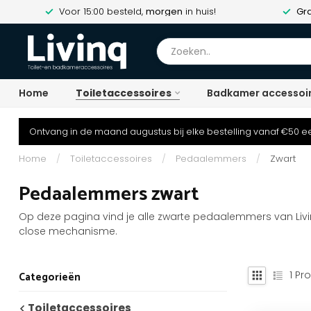
Voor 15:00 besteld,
morgen
in huis!
Gra
Home
Toiletaccessoires
Badkamer accessoi
Ontvang in de maand augustus bij elke bestelling vanaf €50 ee
Home
/
Toiletaccessoires
/
Pedaalemmers
/
Zwart
Pedaalemmers zwart
Op deze pagina vind je alle zwarte pedaalemmers van Livinq.
close mechanisme.
1
Pro
Categorieën
Toiletaccessoires