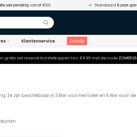
tis verzending
vanaf €50
Standaard
5 jaar gar
res
Klantenservice
Zakelijk
n gratis set reserve borstelkoppen t.w.v. €9.95 met de code
ZOMER26
 Ze zijn beschikbaar in 3 liter voor het toilet en 5 liter voo
ducten