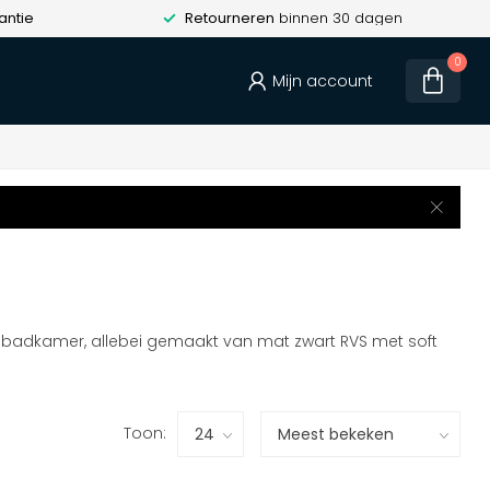
antie
Retourneren
binnen 30 dagen
0
Mijn account
r de badkamer, allebei gemaakt van mat zwart RVS met soft
Toon: