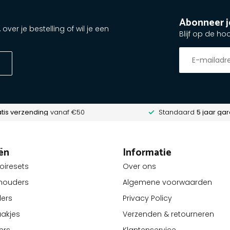
Abonneer j
ver je bestelling of wil je een
Blijf op de ho
tis verzending
vanaf €50
Standaard
5 jaar gar
ën
Informatie
oiresets
Over ons
lhouders
Algemene voorwaarden
ders
Privacy Policy
akjes
Verzenden & retourneren
ers
Klantenservice