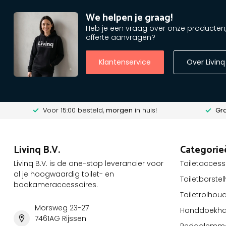
We helpen je graag!
Heb je een vraag over onze producten, o
offerte aanvragen?
Klantenservice
Over Livinq
Voor 15:00 besteld,
morgen
in huis!
Gra
Livinq B.V.
Categorie
Livinq B.V. is de one-stop leverancier voor
Toiletaccess
al je hoogwaardig toilet- en
Toiletborste
badkameraccessoires.
Toiletrolhou
Morsweg 23-27
Handdoekha
7461AG Rijssen
Pedaalemm