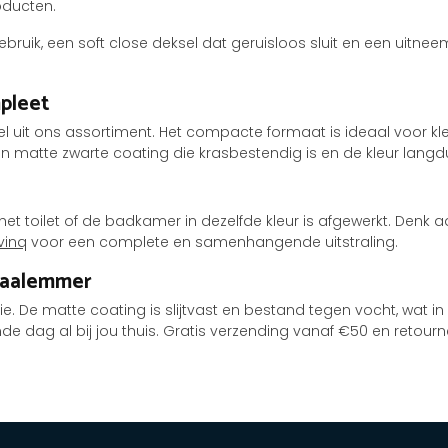
oducten.
ruik, een soft close deksel dat geruisloos sluit en een uitn
pleet
uit ons assortiment. Het compacte formaat is ideaal voor kleine
 matte zwarte coating die krasbestendig is en de kleur langd
t toilet of de badkamer in dezelfde kleur is afgewerkt. Denk a
vinq
voor een complete en samenhangende uitstraling.
edaalemmer
e. De matte coating is slijtvast en bestand tegen vocht, wat in
 dag al bij jou thuis. Gratis verzending vanaf €50 en retour