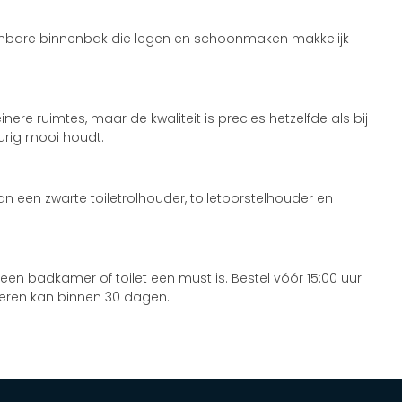
eembare binnenbak die legen en schoonmaken makkelijk
re ruimtes, maar de kwaliteit is precies hetzelfde als bij
urig mooi houdt.
an een zwarte toiletrolhouder, toiletborstelhouder en
 een badkamer of toilet een must is. Bestel vóór 15:00 uur
neren kan binnen 30 dagen.