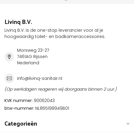
Livinq B.V.
Livinq B.V. is de one-stop leverancier voor al je
hoogwaardig toilet- en badkameraccessoires.
Morsweg 23-27
7461AG Rijssen
Nederland
info@livinq-sanitair.nl
(Op werkdagen reageren wij doorgaans binnen 2 uur.)
KVK nummer:
90062043
btw-nummer:
NL865198949B01
Categorieën