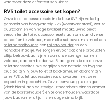
waardoor deze er fantastisch uitziet.
RVS toilet accessoire set kopen?
Onze toilet accessoiresets in de kleur RVS zijn volledig
gemaakt van hoogwaardig RVS (Roestvast staal), wat ze
duurzaam en van hoge kwaliteit maakt. Livinq biedt
verschillende toilet accessoiresets aan om aan diverse
behoeften te voldoen, maar elke set bevat minimaal een
toiletborstelhouder
, een
toiletrolhouder
en een
handdoekhaakje
. We zorgen ervoor dat onze producten
altijd betrouwbaar zijn en aan onze strenge normen
voldoen, daarom bieden we 5 jaar garantie op al onze
toiletaccessoires. We begrijpen dat netheid en hygiëne
cruciaal zijn in jouw toilet of badkamer, en daarom zijn
onze RVS toilet accessoiresets ontworpen met deze
aspecten in gedachten. Ze zijn eenvoudig te reinigen
(denk hierbij aan de stevige uitneembare binnen emmer
van de borstelhouder) en te onderhouden, waardoor
jouw badkamer altijd fris en opgeruimd blijft.