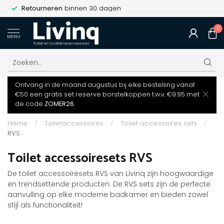
Retourneren
binnen 30 dagen
0
MENU
Ontvang in de maand augustus bij elke bestelling vanaf
€50 een gratis set reserve borstelkoppen t.w.v. €9.95 met
de code
ZOMER26
Home
/
Toiletaccessoires
/
Toilet accessoires sets
/
RVS
Toilet accessoiresets RVS
De toilet accessoiresets RVS van Livinq zijn hoogwaardige
en trendsettende producten. De RVS sets zijn de perfecte
aanvulling op elke moderne badkamer en bieden zowel
stijl als functionaliteit!