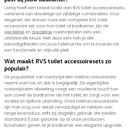
Livinq heeft een breed scala aan RVS toilet accessoiresets,
variërend van driedelige tot vijfdelige combinaties. Voor
degenen die streven naar een complete RVS toilet
accessoire set voor hun toilet of badkamer, zijn de
vierdelige
en
driedelige
roestvrijstalen sets een
uitstekende keuze. Met deze sets heb je alle
benodigdheden om jouw toiletruimte om te toveren tot
een functionele en stijlvolle plek.
Wat maakt RVS toilet accessoiresets zo
populair?
De populariteit van roestvrijstalen toiletaccessoiresets
neemt snel toe, en dat is begrijpelijk. De eigentijdse
roestvrijstalen afwerking voegt een moderne touch toe
aan zowel de badkamer als het toilet, en zorgt voor een
strakke en tijdloze uitstraling. Onze toiletaccessoiresets
zijn met oog voor detail vervaardigd en hebben een
lange levensduur, zelfs bij dagelijks gebruik. We bieden
standaard 5 jaar garantie op al onze producten.
Bovendien geven ze je badkamer een elegante upgrade,