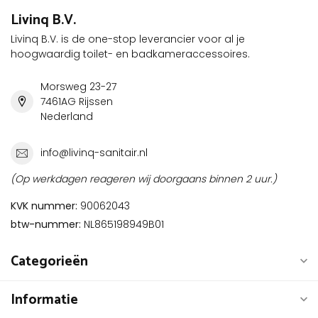
Livinq B.V.
Livinq B.V. is de one-stop leverancier voor al je
hoogwaardig toilet- en badkameraccessoires.
Morsweg 23-27
7461AG Rijssen
Nederland
info@livinq-sanitair.nl
(Op werkdagen reageren wij doorgaans binnen 2 uur.)
KVK nummer:
90062043
btw-nummer:
NL865198949B01
Categorieën
Informatie