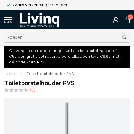
Gratis verzending
vanaf €50
0
MENU
Ontvang in de maand augustus bij elke bestelling vanaf
€50 een gratis set reserve borstelkoppen t.w.v. €9.95 met
de code
ZOMER26
Home
/
Toiletborstelhouder RVS
Toiletborstelhouder RVS
(0)