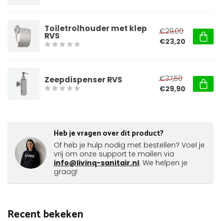
Toiletrolhouder met klep
€29,00
RVS
€23,20
€37,50
Zeepdispenser RVS
€29,90
Heb je vragen over dit product?
Of heb je hulp nodig met bestellen? Voel je
vrij om onze support te mailen via
info@livinq-sanitair.nl
. We helpen je
graag!
Recent bekeken