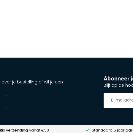
Abonneer j
ver je bestelling of wil je een
Blijf op de ho
tis verzending
vanaf €50
Standaard
5 jaar gar