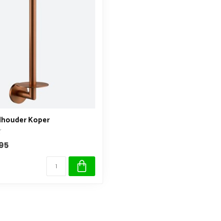
lhouder Koper
95