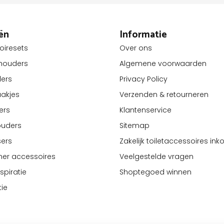
ën
Informatie
oiresets
Over ons
lhouders
Algemene voorwaarden
ders
Privacy Policy
akjes
Verzenden & retourneren
ers
Klantenservice
ouders
Sitemap
ers
Zakelijk toiletaccessoires in
er accessoires
Veelgestelde vragen
piratie
Shoptegoed winnen
tie