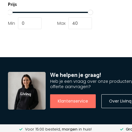
Prijs
Min
Max
We helpen je graag!
Heb je een vraag over onze producten, o
offerte aanvragen?
Klantenservice
Over Livinq
Voor 15:00 besteld,
morgen
in huis!
Gra