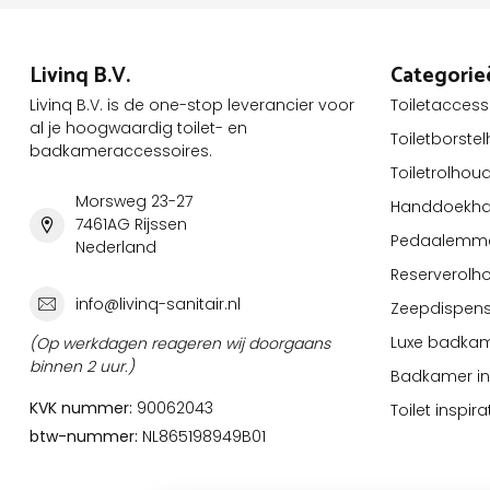
Livinq B.V.
Categorie
Livinq B.V. is de one-stop leverancier voor
Toiletaccess
al je hoogwaardig toilet- en
Toiletborste
badkameraccessoires.
Toiletrolhou
Morsweg 23-27
Handdoekha
7461AG Rijssen
Pedaalemm
Nederland
Reserverolh
info@livinq-sanitair.nl
Zeepdispens
Luxe badkam
(Op werkdagen reageren wij doorgaans
binnen 2 uur.)
Badkamer ins
KVK nummer:
90062043
Toilet inspira
btw-nummer:
NL865198949B01