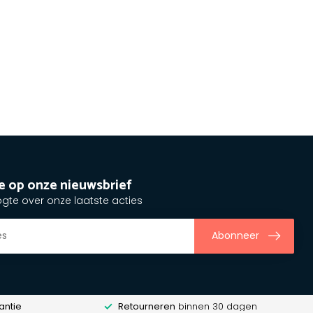
e op onze nieuwsbrief
ogte over onze laatste acties
Abonneer
antie
Retourneren
binnen 30 dagen