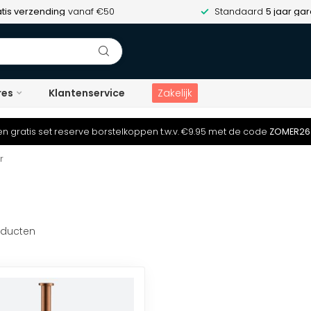
tis verzending
vanaf €50
Standaard
5 jaar gar
res
Klantenservice
Zakelijk
n gratis set reserve borstelkoppen t.w.v. €9.95 met de code
ZOMER26
r
ducten