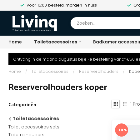
Voor 15:00 besteld,
morgen
in huis!
Gra
Home
Toiletaccessoires
Badkamer accessoi
Ontvang in de maand augustus bij elke bestelling vanaf €50 ee
Home
/
Toiletaccessoires
/
Reserverolhouders
/
Kope
Reserverolhouders koper
1
Pro
Categorieën
Toiletaccessoires
Toilet accessoires sets
-10%
Toiletrolhouders