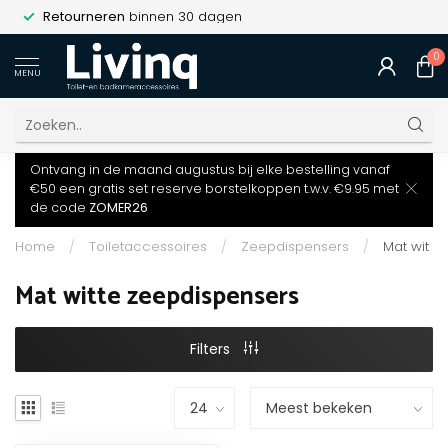
Retourneren
binnen 30 dagen
0
MENU
Ontvang in de maand augustus bij elke bestelling vanaf
€50 een gratis set reserve borstelkoppen t.w.v. €9.95 met
de code
ZOMER26
Home
/
Toiletaccessoires
/
Zeepdispensers
/
Mat wit
Mat witte zeepdispensers
Filters