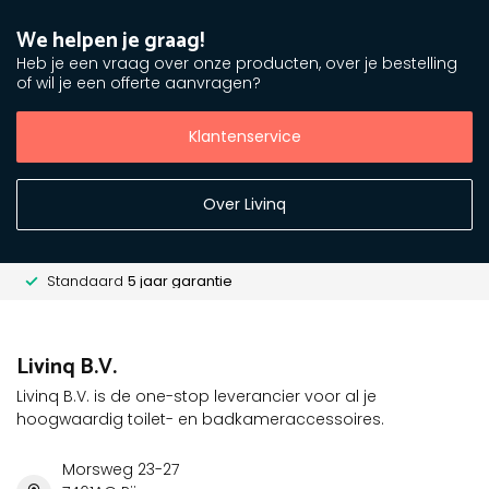
We helpen je graag!
Heb je een vraag over onze producten, over je bestelling
of wil je een offerte aanvragen?
Klantenservice
Over Livinq
Standaard
5 jaar garantie
Livinq B.V.
Livinq B.V. is de one-stop leverancier voor al je
hoogwaardig toilet- en badkameraccessoires.
Morsweg 23-27