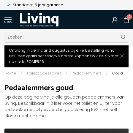
Standaard
5 jaar garantie
0
MENU
Ontvang in de maand augustus bij elke bestelling vanaf
€50 een gratis set reserve borstelkoppen t.w.v. €9.95 met
de code
ZOMER26
Home
/
Toiletaccessoires
/
Pedaalemmers
/
Goud
Pedaalemmers goud
Op deze pagina vind je alle gouden pedaalemmers van
Livinq. Beschikbaar in 3 liter voor het toilet en 5 liter voor
de badkamer, uitgevoerd in goudkleurig RVS met soft
close mechanisme.