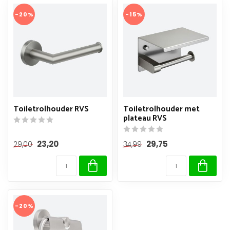
-20%
-15%
Toiletrolhouder RVS
Toiletrolhouder met
plateau RVS
23,20
29,75
29,00
34,99
-20%