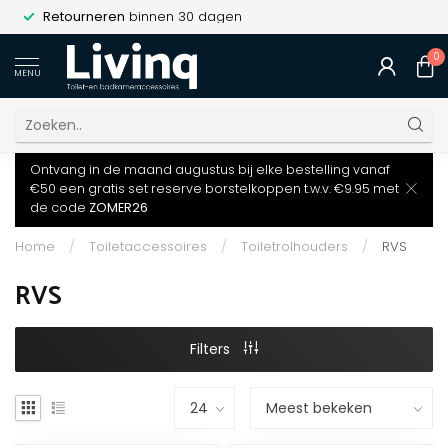
Retourneren
binnen 30 dagen
0
MENU
Ontvang in de maand augustus bij elke bestelling vanaf
€50 een gratis set reserve borstelkoppen t.w.v. €9.95 met
de code
ZOMER26
Home
/
Toiletaccessoires
/
Toiletrolhouders
/
RVS
RVS
Filters