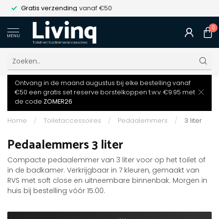
Gratis verzending
vanaf €50
0
MENU
Ontvang in de maand augustus bij elke bestelling vanaf
€50 een gratis set reserve borstelkoppen t.w.v. €9.95 met
de code
ZOMER26
Home
/
Toiletaccessoires
/
Pedaalemmers
/
3 liter
Pedaalemmers 3 liter
Compacte pedaalemmer van 3 liter voor op het toilet of
in de badkamer. Verkrijgbaar in 7 kleuren, gemaakt van
RVS met soft close en uitneembare binnenbak. Morgen in
huis bij bestelling vóór 15:00.