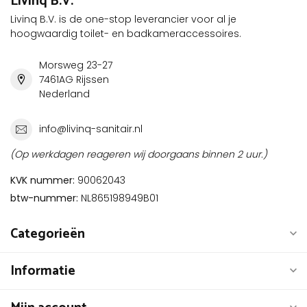
Livinq B.V.
Livinq B.V. is de one-stop leverancier voor al je
hoogwaardig toilet- en badkameraccessoires.
Morsweg 23-27
7461AG Rijssen
Nederland
info@livinq-sanitair.nl
(Op werkdagen reageren wij doorgaans binnen 2 uur.)
KVK nummer:
90062043
btw-nummer:
NL865198949B01
Categorieën
Informatie