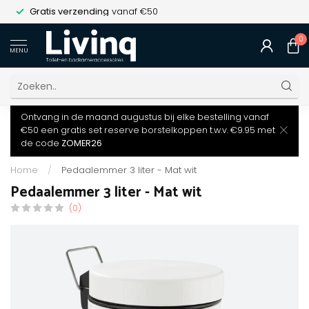
Gratis verzending
vanaf €50
0
MENU
Ontvang in de maand augustus bij elke bestelling vanaf
€50 een gratis set reserve borstelkoppen t.w.v. €9.95 met
de code
ZOMER26
Home
/
Pedaalemmer 3 liter - Mat wit
Pedaalemmer 3 liter - Mat wit
(0)