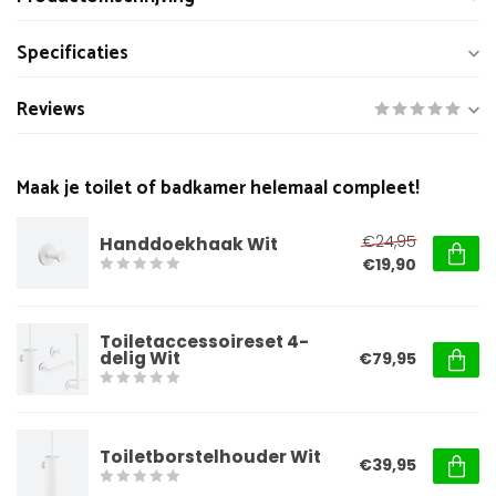
Specificaties
Reviews
Maak je toilet of badkamer helemaal compleet!
€24,95
Handdoekhaak Wit
€19,90
Toiletaccessoireset 4-
delig Wit
€79,95
Toiletborstelhouder Wit
€39,95