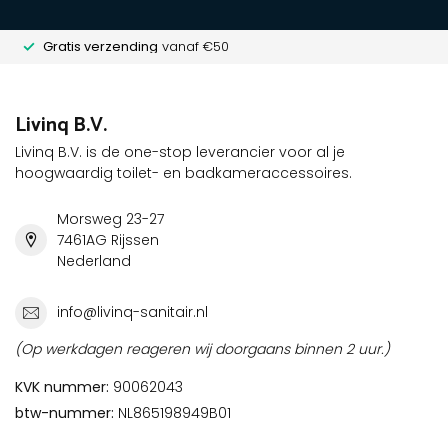
Gratis verzending
vanaf €50
Livinq B.V.
Livinq B.V. is de one-stop leverancier voor al je
hoogwaardig toilet- en badkameraccessoires.
Morsweg 23-27
7461AG Rijssen
Nederland
info@livinq-sanitair.nl
(Op werkdagen reageren wij doorgaans binnen 2 uur.)
KVK nummer:
90062043
btw-nummer:
NL865198949B01