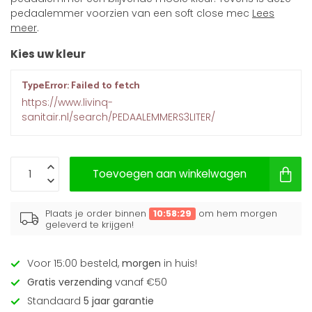
pedaalemmer voorzien van een soft close mec
Lees
meer
.
Kies uw kleur
TypeError: Failed to fetch
https://www.livinq-
sanitair.nl/search/PEDAALEMMERS3LITER/
Toevoegen aan winkelwagen
Plaats je order binnen
10:58:29
om hem morgen
geleverd te krijgen!
Voor 15:00 besteld,
morgen
in huis!
Gratis verzending
vanaf €50
Standaard
5 jaar garantie