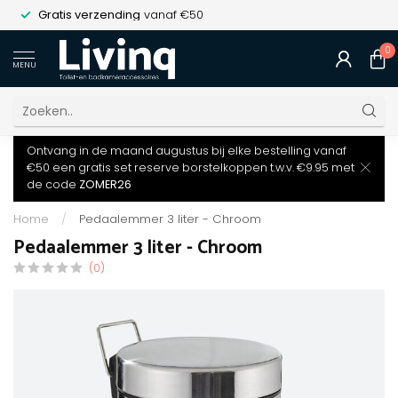
Gratis verzending
vanaf €50
0
MENU
Ontvang in de maand augustus bij elke bestelling vanaf
€50 een gratis set reserve borstelkoppen t.w.v. €9.95 met
de code
ZOMER26
Home
/
Pedaalemmer 3 liter - Chroom
Pedaalemmer 3 liter - Chroom
(0)