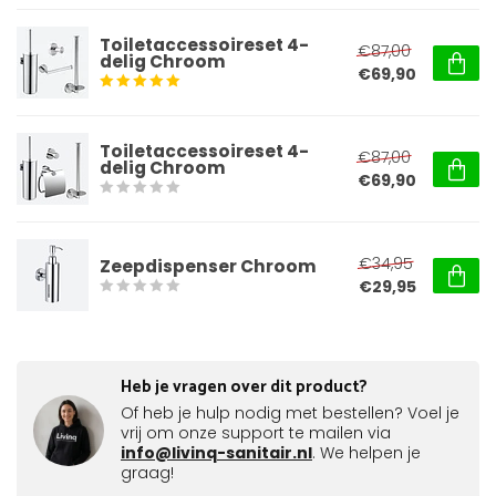
Toiletaccessoireset 4-
€87,00
delig Chroom
€69,90
Toiletaccessoireset 4-
€87,00
delig Chroom
€69,90
€34,95
Zeepdispenser Chroom
€29,95
Heb je vragen over dit product?
Of heb je hulp nodig met bestellen? Voel je
vrij om onze support te mailen via
info@livinq-sanitair.nl
. We helpen je
graag!