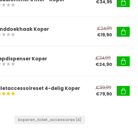
€34,95
€24,95
nddoekhaak Koper
€19,90
€34,90
epdispenser Koper
€24,90
€99,95
iletaccessoireset 4-delig Koper
€79,90
koperen_toilet_accessoires
(4)