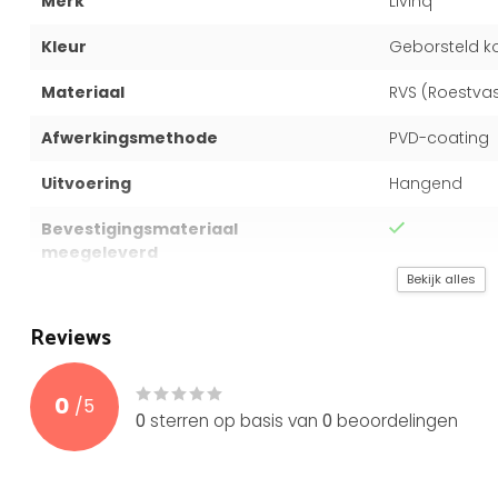
Merk
Livinq
Kleur
Geborsteld k
Materiaal
RVS (Roestvas
Afwerkingsmethode
PVD-coating
Uitvoering
Hangend
Bevestigingsmateriaal
meegeleverd
Bekijk alles
Garantie
5 jaar
Reviews
0
/
5
0
sterren op basis van
0
beoordelingen