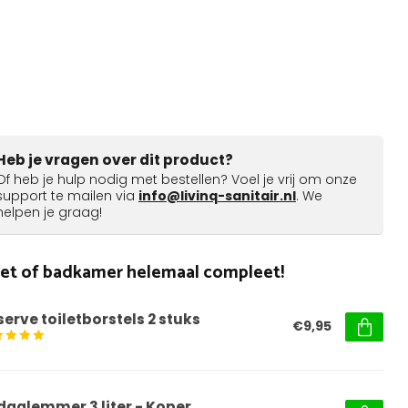
Heb je vragen over dit product?
Of heb je hulp nodig met bestellen? Voel je vrij om onze
support te mailen via
info@livinq-sanitair.nl
. We
helpen je graag!
ilet of badkamer helemaal compleet!
serve toiletborstels 2 stuks
€9,95
daalemmer 3 liter - Koper