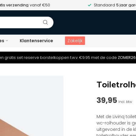
tis verzending
vanaf €50
Standaard
5 jaar gar
es
Klantenservice
Zakelijk
n gratis set reserve borstelkoppen t.w.v. €9.95 met de code
ZOMER26
Toiletrol
39,95
Incl. btw
Met de Livinq toil
wc-rolhouder is 
uitgevoerd in de k
toiletrolhouder e