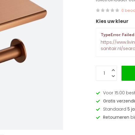
0 beoo
Kies uw kleur
TypeError: Failed
https://www.livi
sanitair.nl/sea
Voor 15:00 bes
Gratis verzend
Standaard
5 j
Retourneren
bi