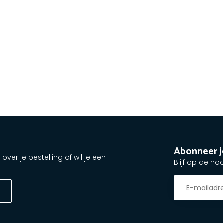
Abonneer j
ver je bestelling of wil je een
Blijf op de ho