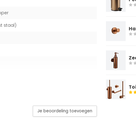
oper
t staal)
Ha
Ze
To
Je beoordeling toevoegen