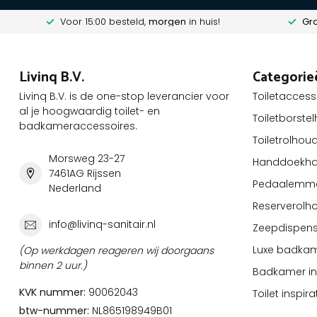
Voor 15:00 besteld,
morgen
in huis!
Gra
Livinq B.V.
Categorie
Livinq B.V. is de one-stop leverancier voor
Toiletaccess
al je hoogwaardig toilet- en
Toiletborste
badkameraccessoires.
Toiletrolhou
Morsweg 23-27
Handdoekha
7461AG Rijssen
Pedaalemm
Nederland
Reserverolh
info@livinq-sanitair.nl
Zeepdispens
Luxe badkam
(Op werkdagen reageren wij doorgaans
binnen 2 uur.)
Badkamer ins
KVK nummer:
90062043
Toilet inspira
btw-nummer:
NL865198949B01