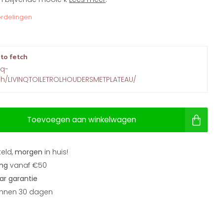
rdelingen
 to fetch
nq-
rch/LIVINQTOILETROLHOUDERSMETPLATEAU/
Toevoegen aan winkelwagen
teld,
morgen
in huis!
ing
vanaf €50
aar garantie
nnen 30 dagen