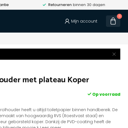
antie
Retourneren
binnen 30 dagen
0
Mijn account
houder met plateau Koper
Op voorraad
etrolhouder heeft u altijd toiletpapier binnen handbereik. De
gemaakt van hoogwaardig RVS (Roestvast staal) en
leur geborsteld koper. Dankzij de PVD-coating heeft de
en blijvende mooie k
Lees meer
.