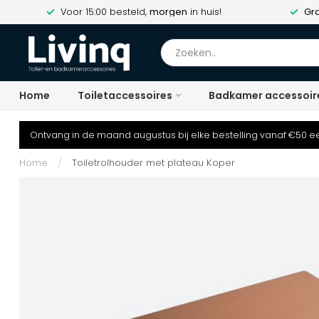
Voor 15:00 besteld,
morgen
in huis!
Gra
Home
Toiletaccessoires
Badkamer accessoir
Ontvang in de maand augustus bij elke bestelling vanaf €50 ee
Home
/
Toiletrolhouder met plateau Koper