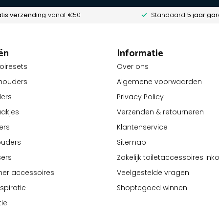
tis verzending
vanaf €50
Standaard
5 jaar gar
ën
Informatie
oiresets
Over ons
lhouders
Algemene voorwaarden
ders
Privacy Policy
akjes
Verzenden & retourneren
ers
Klantenservice
ouders
Sitemap
ers
Zakelijk toiletaccessoires in
er accessoires
Veelgestelde vragen
piratie
Shoptegoed winnen
tie