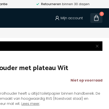
antie
Retourneren
binnen 30 dagen
0
Mijn account
houder met plateau Wit
Niet op voorraad
etrolhouder heeft u altijd toiletpapier binnen handbereik. De
gemaakt van hoogwaardig RVS (Roestvast staal) en
leur mat wit.
Lees meer
.