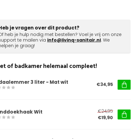
Heb je vragen over dit product?
Of heb je hulp nodig met bestellen? Voel je vrij om onze
support te mailen via
info@livinq-sanitair.nl
. We
helpen je graag!
ilet of badkamer helemaal compleet!
daalemmer 3 liter - Mat wit
€34,95
€24,95
nddoekhaak Wit
€19,90