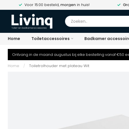
Voor 15:00 besteld,
morgen
in huis!
Gra
Home
Toiletaccessoires
Badkamer accessoir
Ontvang in de maand augustus bij elke bestelling vanaf €50 ee
Home
/
Toiletrolhouder met plateau Wit