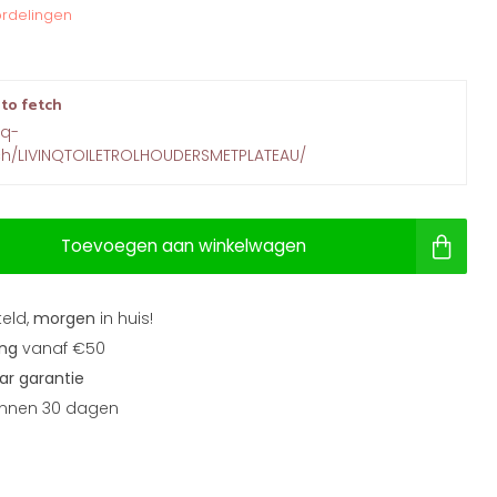
rdelingen
 to fetch
nq-
rch/LIVINQTOILETROLHOUDERSMETPLATEAU/
Toevoegen aan winkelwagen
teld,
morgen
in huis!
ing
vanaf €50
aar garantie
nnen 30 dagen