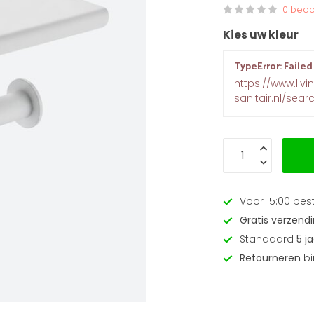
0 beoo
Kies uw kleur
TypeError: Failed
https://www.livi
sanitair.nl/sea
Voor 15:00 bes
Gratis verzend
Standaard
5 j
Retourneren
bi