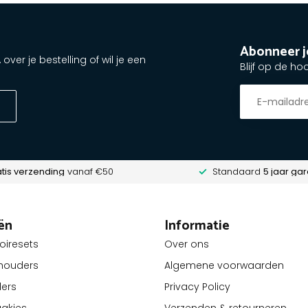
Abonneer j
ver je bestelling of wil je een
Blijf op de ho
tis verzending
vanaf €50
Standaard
5 jaar gar
ën
Informatie
oiresets
Over ons
lhouders
Algemene voorwaarden
ders
Privacy Policy
akjes
Verzenden & retourneren