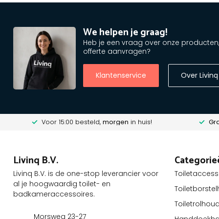
We helpen je graag!
Heb je een vraag over onze producten, o
offerte aanvragen?
Klantenservice
Over Livinq
Voor 15:00 besteld,
morgen
in huis!
Gra
Livinq B.V.
Categorie
Livinq B.V. is de one-stop leverancier voor
Toiletaccess
al je hoogwaardig toilet- en
Toiletborste
badkameraccessoires.
Toiletrolhou
Morsweg 23-27
Handdoekha