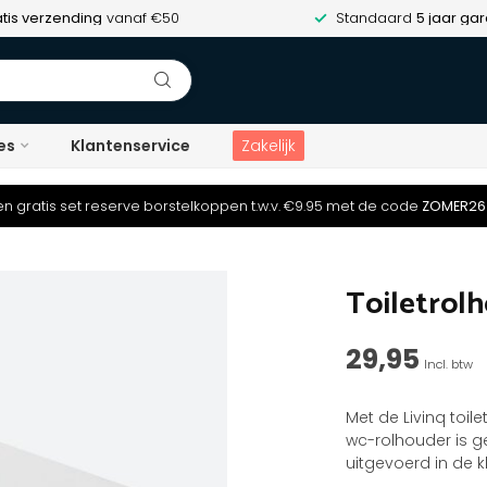
tis verzending
vanaf €50
Standaard
5 jaar gar
es
Klantenservice
Zakelijk
n gratis set reserve borstelkoppen t.w.v. €9.95 met de code
ZOMER26
Toiletrol
29,95
Incl. btw
Met de Livinq toil
wc-rolhouder is 
uitgevoerd in de k