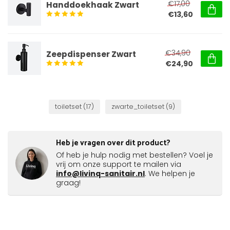
€17,00
Handdoekhaak Zwart
€13,60
€34,90
Zeepdispenser Zwart
€24,90
toiletset
(17)
zwarte_toiletset
(9)
Heb je vragen over dit product?
Of heb je hulp nodig met bestellen? Voel je
vrij om onze support te mailen via
info@livinq-sanitair.nl
. We helpen je
graag!