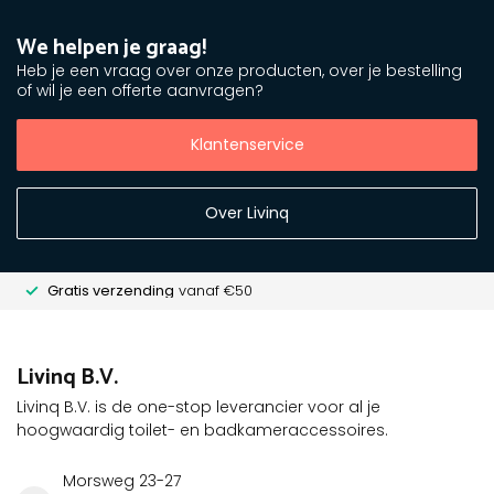
We helpen je graag!
Heb je een vraag over onze producten, over je bestelling
of wil je een offerte aanvragen?
Klantenservice
Over Livinq
Gratis verzending
vanaf €50
Livinq B.V.
Livinq B.V. is de one-stop leverancier voor al je
hoogwaardig toilet- en badkameraccessoires.
Morsweg 23-27