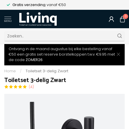
Gratis verzending
vanaf €50
0
MENU
Ontvang in de maand augustus bij elke bestelling vanaf
€50 een gratis set reserve borstelkoppen t.w.v. €9.95 met
de code
ZOMER26
Home
/
Toiletset 3-delig Zwart
Toiletset 3-delig Zwart
(4)