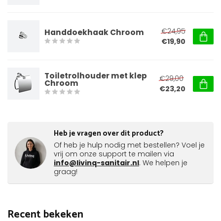
€24,95
Handdoekhaak Chroom
€19,90
Toiletrolhouder met klep
€29,00
Chroom
€23,20
Heb je vragen over dit product?
Of heb je hulp nodig met bestellen? Voel je
vrij om onze support te mailen via
info@livinq-sanitair.nl
. We helpen je
graag!
Recent bekeken