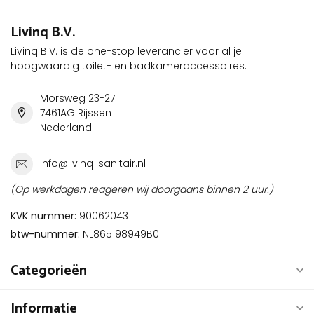
Livinq B.V.
Livinq B.V. is de one-stop leverancier voor al je
hoogwaardig toilet- en badkameraccessoires.
Morsweg 23-27
7461AG Rijssen
Nederland
info@livinq-sanitair.nl
(Op werkdagen reageren wij doorgaans binnen 2 uur.)
KVK nummer:
90062043
btw-nummer:
NL865198949B01
Categorieën
Informatie