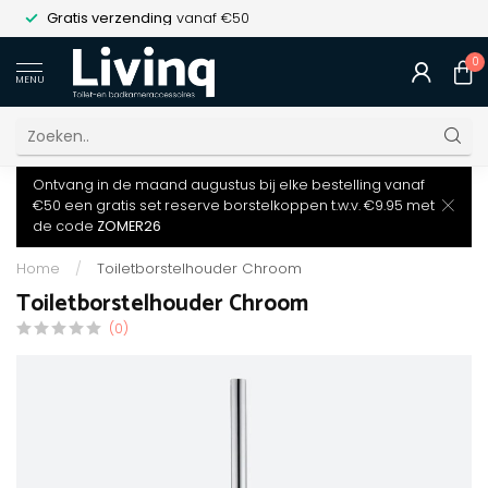
Gratis verzending
vanaf €50
0
MENU
Ontvang in de maand augustus bij elke bestelling vanaf
€50 een gratis set reserve borstelkoppen t.w.v. €9.95 met
de code
ZOMER26
Home
/
Toiletborstelhouder Chroom
Toiletborstelhouder Chroom
(0)