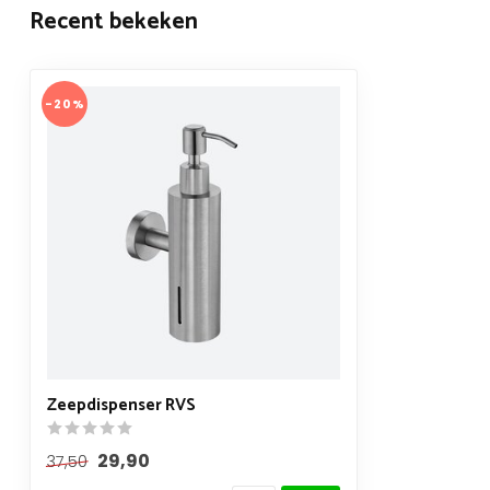
Recent bekeken
-20%
Zeepdispenser RVS
29,90
37,50