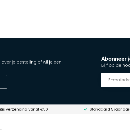
Abonneer j
ver je bestelling of wil je een
Blijf op de ho
tis verzending
vanaf €50
Standaard
5 jaar gar