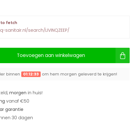
 to fetch
nq-sanitair.nl/search/LIVINQZEEP/
Toevoegen aan winkelwagen
rder binnen
01:12:32
om hem morgen geleverd te krijgen!
teld,
morgen
in huis!
ing
vanaf €50
aar garantie
nnen 30 dagen