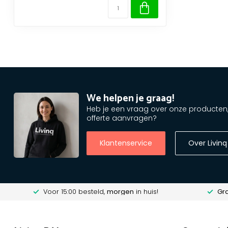
We helpen je graag!
Heb je een vraag over onze producten, o
offerte aanvragen?
Klantenservice
Over Livinq
Voor 15:00 besteld,
morgen
in huis!
Gra