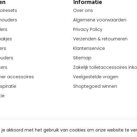
ën
Informatie
oiresets
Over ons
lhouders
Algemene voorwaarden
ders
Privacy Policy
akjes
Verzenden & retourneren
ers
Klantenservice
ouders
Sitemap
ers
Zakelijk toiletaccessoires in
er accessoires
Veelgestelde vragen
piratie
Shoptegoed winnen
tie
a je akkoord met het gebruik van cookies om onze website te ve
© Copyright 2026 Livinq B.V.