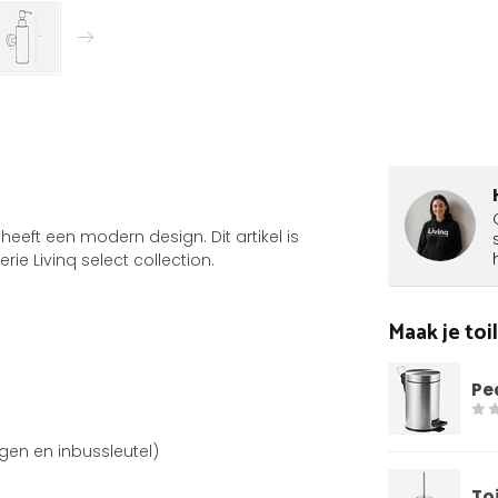
 heeft een modern design. Dit artikel is
ie Livinq select collection.
Maak je to
Pe
gen en inbussleutel)
To