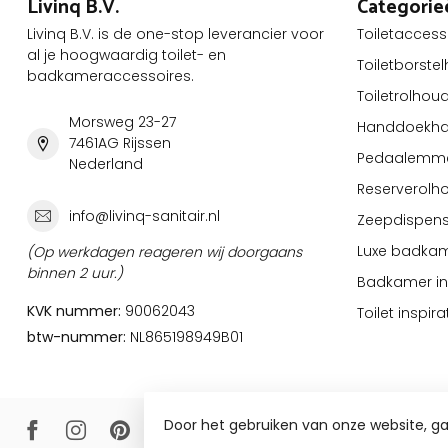
Livinq B.V.
Categorie
Livinq B.V. is de one-stop leverancier voor
Toiletaccess
al je hoogwaardig toilet- en
Toiletborste
badkameraccessoires.
Toiletrolhou
Morsweg 23-27
Handdoekha
7461AG Rijssen
Pedaalemm
Nederland
Reserverolh
info@livinq-sanitair.nl
Zeepdispens
Luxe badkam
(Op werkdagen reageren wij doorgaans
binnen 2 uur.)
Badkamer ins
KVK nummer:
90062043
Toilet inspira
btw-nummer:
NL865198949B01
Door het gebruiken van onze website, g