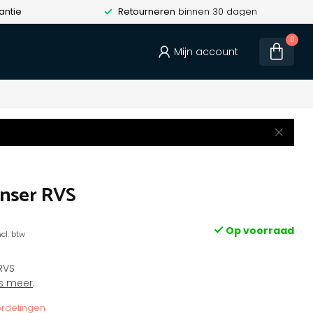
antie
Retourneren
binnen 30 dagen
0
Mijn account
nser RVS
Op voorraad
ncl. btw
RVS
s meer
.
rdelingen