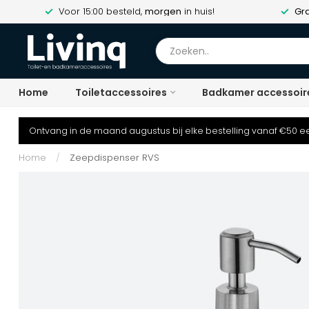
Voor 15:00 besteld,
morgen
in huis!
Gra
Home
Toiletaccessoires
Badkamer accessoir
Ontvang in de maand augustus bij elke bestelling vanaf €50 ee
Home
/
Zeepdispenser RVS