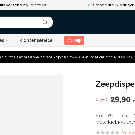
tis verzending
vanaf €50
Standaard
5 jaar gar
es
Klantenservice
Zakelijk
n gratis set reserve borstelkoppen t.w.v. €9.95 met de code
ZOMER26
Zeepdispe
29,90
37,50
I
Kleur: Geborsteld 
Materiaal: RVS
Lee
0 beoo