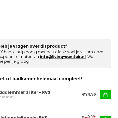
Heb je vragen over dit product?
Of heb je hulp nodig met bestellen? Voel je vrij om onze
support te mailen via
info@livinq-sanitair.nl
. We
helpen je graag!
ilet of badkamer helemaal compleet!
daalemmer 3 liter - RVS
€34,95
€49,00
iletborstelhouder RVS