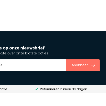
e op onze nieuwsbrief
ogte over onze laatste acties
Abonneer
antie
Retourneren
binnen 30 dagen