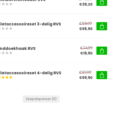
€39,20
€69,00
iletaccessoireset 3-delig RVS
€58,90
€24,95
nddoekhaak RVS
€19,90
€87,00
iletaccessoireset 4-delig RVS
€69,90
Zeepdispenser
(5)