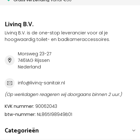
Livinq B.V.
Livinq B.V. is de one-stop leverancier voor al je
hoogwaardig toilet- en badkameraccessoires.
Morsweg 23-27
7461AG Rijssen
Nederland
info@livinq-sanitair.nl
(Op werkdagen reageren wij doorgaans binnen 2 uur.)
KVK nummer:
90062043
btw-nummer:
NL865198949B01
Categorieën