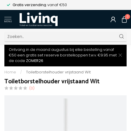
Gratis verzending
vanaf €50
0
MENU
Ontvang in de maand augustus bij elke bestelling vanaf
€50 een gratis set reserve borstelkoppen t.w.v. €9.95 met
de code
ZOMER26
Home
/
Toiletborstelhouder vrijstaand Wit
Toiletborstelhouder vrijstaand Wit
(0)