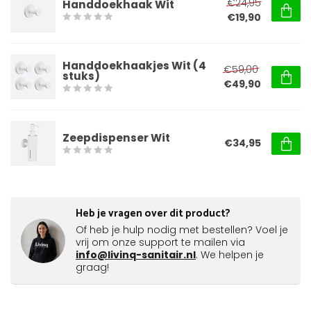
€24,95
Handdoekhaak Wit
€19,90
Handdoekhaakjes Wit (4
€59,00
stuks)
€49,90
Zeepdispenser Wit
€34,95
Heb je vragen over dit product?
Of heb je hulp nodig met bestellen? Voel je
vrij om onze support te mailen via
info@livinq-sanitair.nl
. We helpen je
graag!