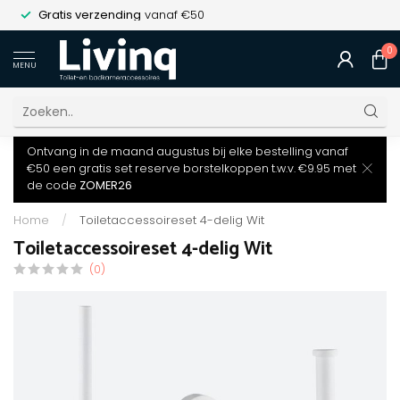
Gratis verzending
vanaf €50
0
MENU
Ontvang in de maand augustus bij elke bestelling vanaf
€50 een gratis set reserve borstelkoppen t.w.v. €9.95 met
de code
ZOMER26
Home
/
Toiletaccessoireset 4-delig Wit
Toiletaccessoireset 4-delig Wit
(0)