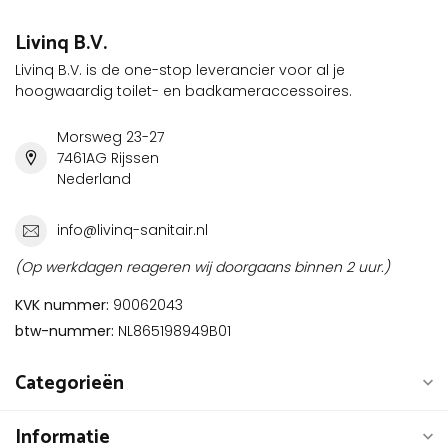
Livinq B.V.
Livinq B.V. is de one-stop leverancier voor al je
hoogwaardig toilet- en badkameraccessoires.
Morsweg 23-27
7461AG Rijssen
Nederland
info@livinq-sanitair.nl
(Op werkdagen reageren wij doorgaans binnen 2 uur.)
KVK nummer:
90062043
btw-nummer:
NL865198949B01
Categorieën
Informatie