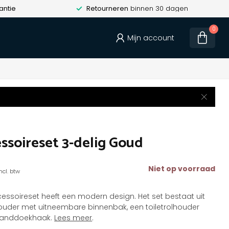
antie
Retourneren
binnen 30 dagen
0
Mijn account
ssoireset 3-delig Goud
Niet op voorraad
ncl. btw
ccessoireset heeft een modern design. Het set bestaat uit
houder met uitneembare binnenbak, een toiletrolhouder
 handdoekhaak.
Lees meer
.