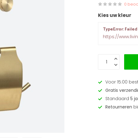
0 beoo
Kies uw kleur
TypeError: Failed
https://www.livi
Voor 15:00 bes
Gratis verzend
Standaard
5 j
Retourneren
bi