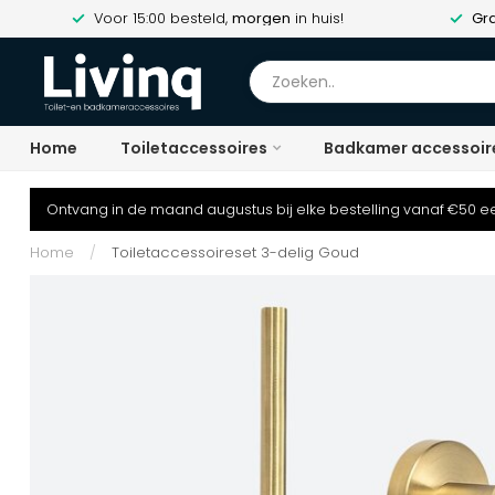
Voor 15:00 besteld,
morgen
in huis!
Gra
Home
Toiletaccessoires
Badkamer accessoir
Ontvang in de maand augustus bij elke bestelling vanaf €50 ee
Home
/
Toiletaccessoireset 3-delig Goud