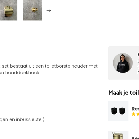
t set bestaat uit een toiletborstelhouder met
een handdoekhaak.
Maak je to
Re
gen en inbussleutel)
Pe