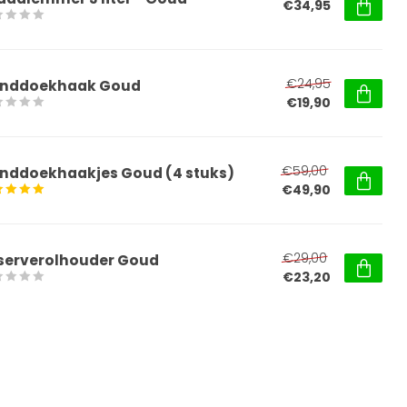
€34,95
€24,95
nddoekhaak Goud
€19,90
€59,00
nddoekhaakjes Goud (4 stuks)
€49,90
€29,00
serverolhouder Goud
€23,20