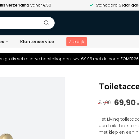
tis verzending
vanaf €50
Standaard
5 jaar gar
es
Klantenservice
Zakelijk
n gratis set reserve borstelkoppen t.w.v. €9.95 met de code
ZOMER26
Toiletacce
69,90
87,00
I
Het Livinq toileta
een toiletborstel
met klep en een