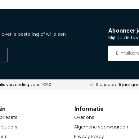
Abonneer j
ver je bestelling of wil je een
Blijf op de ho
tis verzending
vanaf €50
Standaard
5 jaar gar
ën
Informatie
oiresets
Over ons
lhouders
Algemene voorwaarden
ders
Privacy Policy