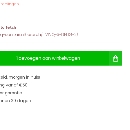
rdelingen
 to fetch
nq-sanitair.nl/search/LIVINQ-3-DELIG-2/
Toevoegen aan winkelwagen
teld,
morgen
in huis!
ing
vanaf €50
aar garantie
nnen 30 dagen