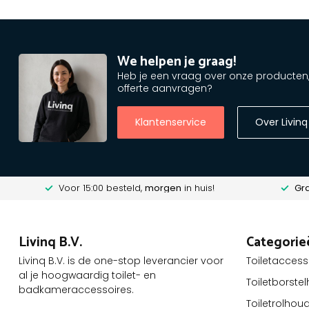
We helpen je graag!
Heb je een vraag over onze producten, o
offerte aanvragen?
Klantenservice
Over Livinq
Voor 15:00 besteld,
morgen
in huis!
Gra
Livinq B.V.
Categorie
Livinq B.V. is de one-stop leverancier voor
Toiletaccess
al je hoogwaardig toilet- en
Toiletborste
badkameraccessoires.
Toiletrolhou