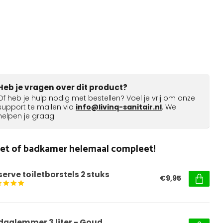
Heb je vragen over dit product?
Of heb je hulp nodig met bestellen? Voel je vrij om onze
support te mailen via
info@livinq-sanitair.nl
. We
helpen je graag!
ilet of badkamer helemaal compleet!
serve toiletborstels 2 stuks
€9,95
daalemmer 3 liter - Goud