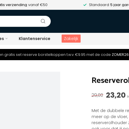
tis verzending
vanaf €50
Standaard
5 jaar gar
es
Klantenservice
Zakelijk
n gratis set reserve borstelkoppen t.w.v. €9.95 met de code
ZOMER26
Reservero
23,20
29,00
I
Met de dubbele re
meer op de vloer,
reserverolhouder z
ook voor dat jij 