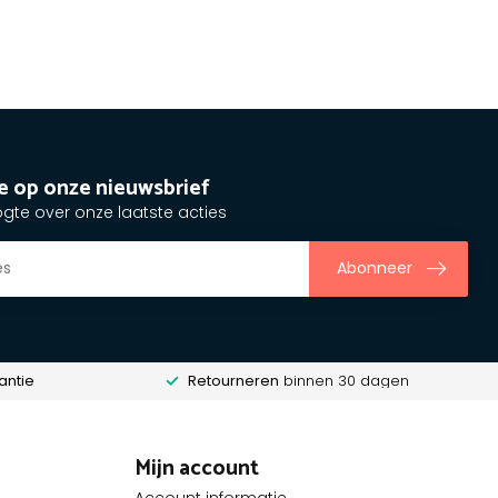
e op onze nieuwsbrief
ogte over onze laatste acties
Abonneer
antie
Retourneren
binnen 30 dagen
Mijn account