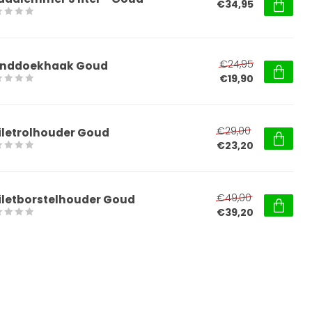
€34,95
€24,95
nddoekhaak Goud
€19,90
€29,00
iletrolhouder Goud
€23,20
€49,00
iletborstelhouder Goud
€39,20