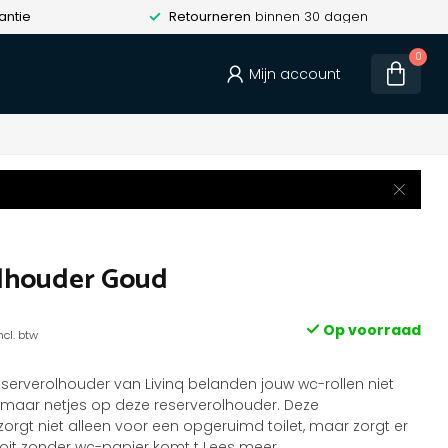
antie
Retourneren
binnen 30 dagen
0
Mijn account
lhouder Goud
Op voorraad
ncl. btw
serverolhouder van Livinq belanden jouw wc-rollen niet
 maar netjes op deze reserverolhouder. Deze
orgt niet alleen voor een opgeruimd toilet, maar zorgt er
nooit zonder wc-papier komt t
Lees meer
.