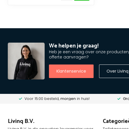
We helpen je graag!
Heb je een vraag over onze producten, o
offerte aanvragen?
Klantenservice
Over Livinq
Voor 15:00 besteld,
morgen
in huis!
Gra
Livinq B.V.
Categorie