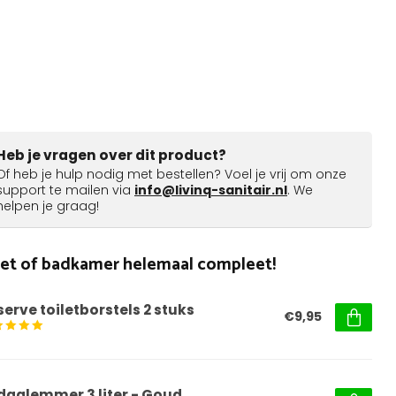
Heb je vragen over dit product?
Of heb je hulp nodig met bestellen? Voel je vrij om onze
support te mailen via
info@livinq-sanitair.nl
. We
helpen je graag!
ilet of badkamer helemaal compleet!
serve toiletborstels 2 stuks
€9,95
daalemmer 3 liter - Goud