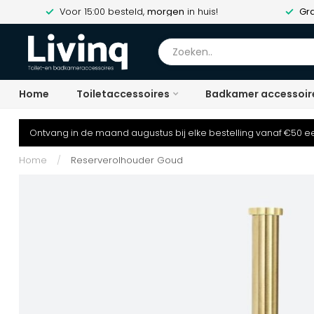
Voor 15:00 besteld,
morgen
in huis!
Gra
Home
Toiletaccessoires
Badkamer accessoir
Ontvang in de maand augustus bij elke bestelling vanaf €50 ee
Home
/
Reserverolhouder Goud