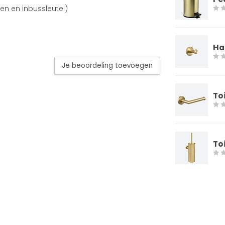
en en inbussleutel)
Ha
Je beoordeling toevoegen
To
To