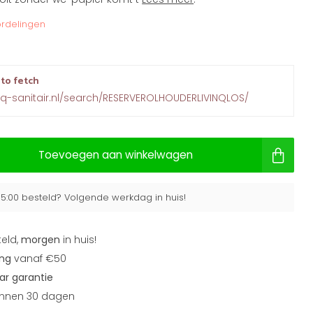
rdelingen
 to fetch
inq-sanitair.nl/search/RESERVEROLHOUDERLIVINQLOS/
Toevoegen aan winkelwagen
15:00 besteld? Volgende werkdag in huis!
teld,
morgen
in huis!
ing
vanaf €50
aar garantie
nnen 30 dagen