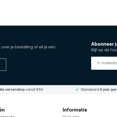
Abonneer j
ver je bestelling of wil je een
Blijf op de ho
tis verzending
vanaf €50
Standaard
5 jaar gar
ën
Informatie