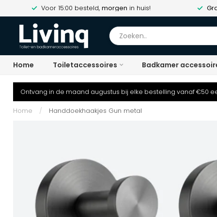
Voor 15:00 besteld,
morgen
in huis!
Gra
Home
Toiletaccessoires
Badkamer accessoir
Ontvang in de maand augustus bij elke bestelling vanaf €50 ee
Home
/
Handdoekhaakjes Gun metal