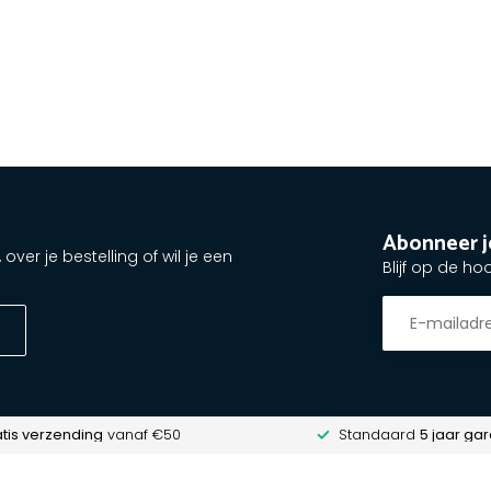
Abonneer j
ver je bestelling of wil je een
Blijf op de ho
tis verzending
vanaf €50
Standaard
5 jaar gar