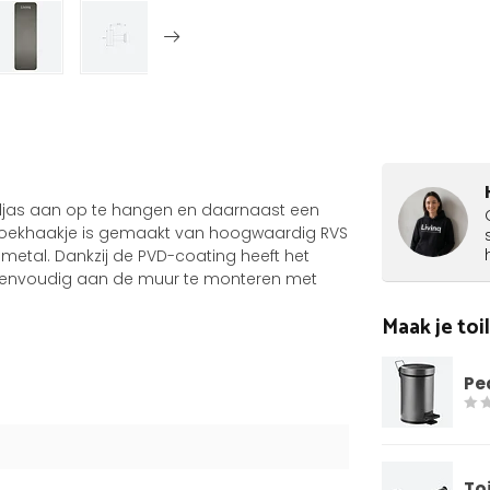
djas aan op te hangen en daarnaast een
nddoekhaakje is gemaakt van hoogwaardig RVS
 metal. Dankzij de PVD-coating heeft het
 eenvoudig aan de muur te monteren met
Maak je to
Pe
To