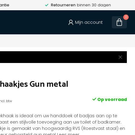
antie
Retourneren
binnen 30 dagen
0
Mijn account
aakjes Gun metal
Op voorraad
Incl. btw
ekhaak is ideaal om uw handdoek of badjas aan op te
st een stijlvolle toevoeging aan uw toilet of badkamer.
je is gemaakt van hoogwaardig RVS (Roestvast staal) en
kleur geborsteld gun metal
Lees meer
.