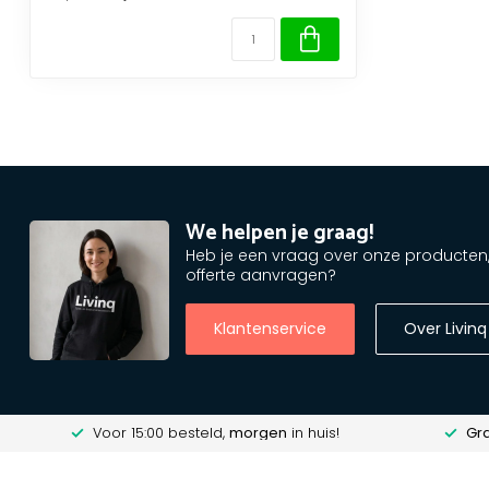
We helpen je graag!
Heb je een vraag over onze producten, o
offerte aanvragen?
Klantenservice
Over Livinq
Voor 15:00 besteld,
morgen
in huis!
Gra