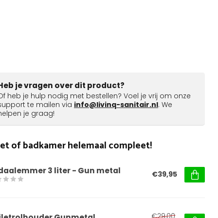
Heb je vragen over dit product?
Of heb je hulp nodig met bestellen? Voel je vrij om onze
support te mailen via
info@livinq-sanitair.nl
. We
helpen je graag!
ilet of badkamer helemaal compleet!
daalemmer 3 liter - Gun metal
€39,95
€29,00
iletrolhouder Gunmetal