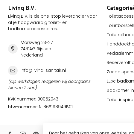
Livinq B.V.
Categorie
Livinq B.V. is de one-stop leverancier voor
Toiletaccess
al je hoogwaardig toilet- en
Toiletborste
badkameraccessoires.
Toiletrolhou
Morsweg 23-27
Handdoekha
7461AG Rijssen
Pedaalemm
Nederland
Reserverolh
info@livinq-sanitair.nl
Zeepdispens
Luxe badkam
(Op werkdagen reageren wij doorgaans
binnen 2 uur.)
Badkamer ins
KVK nummer:
90062043
Toilet inspira
btw-nummer:
NL865198949B01
Door het gebruiken van onze website, g