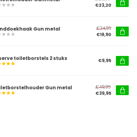
€23,20
€24,95
nddoekhaak Gun metal
€19,90
serve toiletborstels 2 stuks
€9,95
€49,95
iletborstelhouder Gun metal
€39,95