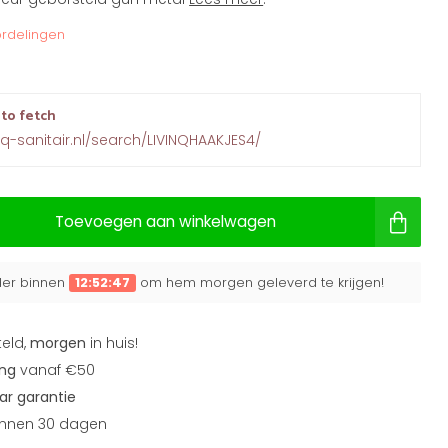
rdelingen
 to fetch
nq-sanitair.nl/search/LIVINQHAAKJES4/
Toevoegen aan winkelwagen
rder binnen
12:52:46
om hem morgen geleverd te krijgen!
teld,
morgen
in huis!
ing
vanaf €50
aar garantie
nnen 30 dagen