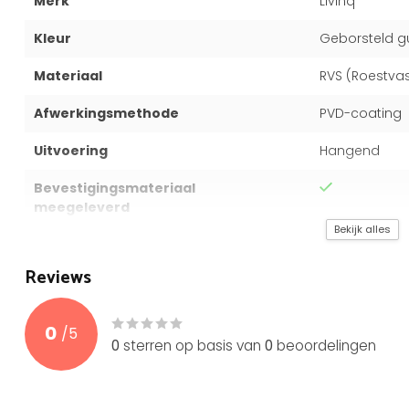
Merk
Livinq
Kleur
Geborsteld g
Materiaal
RVS (Roestvas
Afwerkingsmethode
PVD-coating
Uitvoering
Hangend
Bevestigingsmateriaal
meegeleverd
Bekijk alles
Garantie
5 jaar
Reviews
Afmetingen
5 x 5 cm
Diameter
5 cm
0
/
5
0
sterren op basis van
0
beoordelingen
Aantal
4 stuks