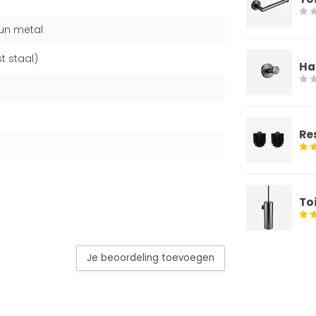
un metal
t staal)
Ha
Re
To
Je beoordeling toevoegen