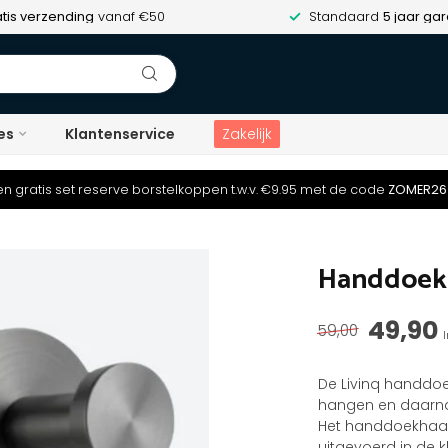
tis verzending
vanaf €50
Standaard
5 jaar gar
es
Klantenservice
Zakelijk
n gratis set reserve borstelkoppen t.w.v. €9.95 met de code
ZOMER26
Handdoekh
49,90
59,00
De Livinq handdo
hangen en daarnaa
Het handdoekhaak
uitgevoerd in de 