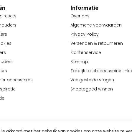
ën
Informatie
oiresets
Over ons
lhouders
Algemene voorwaarden
ders
Privacy Policy
akjes
Verzenden & retourneren
ers
Klantenservice
ouders
Sitemap
ers
Zakelijk toiletaccessoires in
er accessoires
Veelgestelde vragen
piratie
Shoptegoed winnen
tie
a je akkoord met het gebruik van cookies om onze website te ve