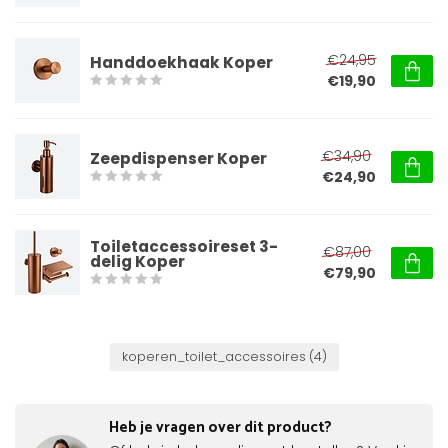
€24,95
Handdoekhaak Koper
€19,90
€34,90
Zeepdispenser Koper
€24,90
Toiletaccessoireset 3-
€87,00
delig Koper
€79,90
koperen_toilet_accessoires
(4)
Heb je vragen over dit product?