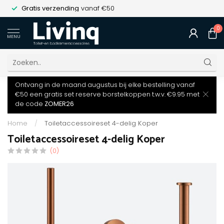
Gratis verzending
vanaf €50
0
MENU
Ontvang in de maand augustus bij elke bestelling vanaf
€50 een gratis set reserve borstelkoppen t.w.v. €9.95 met
de code
ZOMER26
Home
/
Toiletaccessoireset 4-delig Koper
Toiletaccessoireset 4-delig Koper
(0)