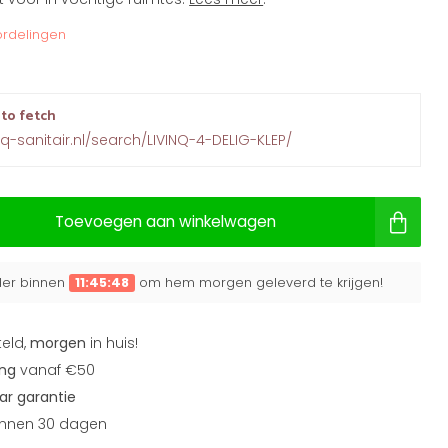
rdelingen
 to fetch
nq-sanitair.nl/search/LIVINQ-4-DELIG-KLEP/
Toevoegen aan winkelwagen
rder binnen
11:45:47
om hem morgen geleverd te krijgen!
teld,
morgen
in huis!
ing
vanaf €50
aar garantie
nnen 30 dagen