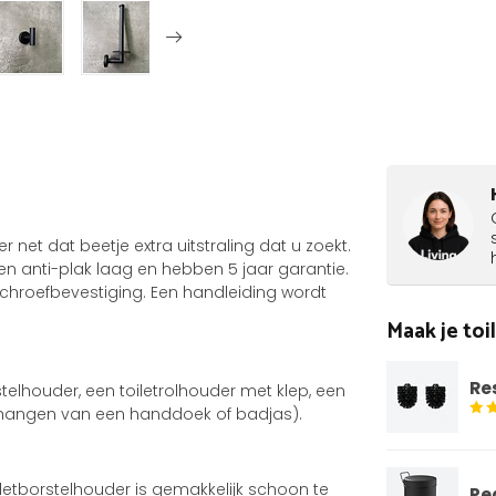
 net dat beetje extra uitstraling dat u zoekt.
 en anti-plak laag en hebben 5 jaar garantie.
 schroefbevestiging. Een handleiding wordt
Maak je to
Re
stelhouder, een toiletrolhouder met klep, een
phangen van een handdoek of badjas).
oiletborstelhouder is gemakkelijk schoon te
Pe