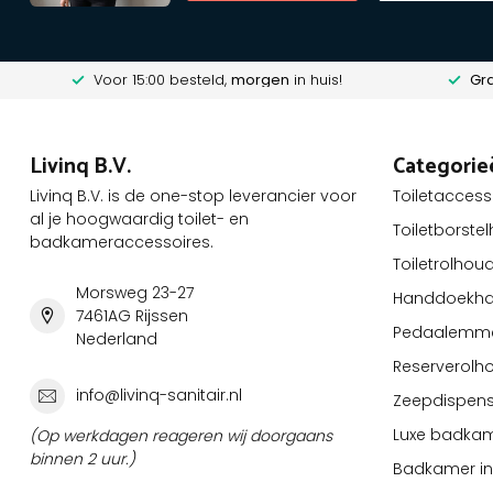
Voor 15:00 besteld,
morgen
in huis!
Gra
Livinq B.V.
Categorie
Livinq B.V. is de one-stop leverancier voor
Toiletaccess
al je hoogwaardig toilet- en
Toiletborste
badkameraccessoires.
Toiletrolhou
Morsweg 23-27
Handdoekha
7461AG Rijssen
Pedaalemm
Nederland
Reserverolh
info@livinq-sanitair.nl
Zeepdispens
Luxe badkam
(Op werkdagen reageren wij doorgaans
binnen 2 uur.)
Badkamer ins