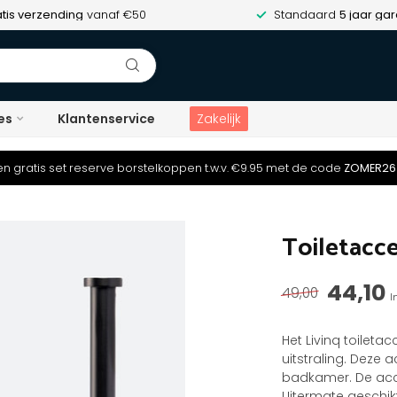
tis verzending
vanaf €50
Standaard
5 jaar gar
es
Klantenservice
Zakelijk
n gratis set reserve borstelkoppen t.w.v. €9.95 met de code
ZOMER26
Toiletacce
44,10
49,00
I
Het Livinq toilet
uitstraling. Deze 
badkamer. De acce
Uitermate geschik