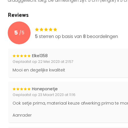
draaggewicht 15kg. De afmetingen zijn: 5 cm (lengte) x 5 c
Reviews
5
/
5
5
sterren op basis van
8
beoordelingen
Elke1358
Geplaatst op 22 Mei 2023 at 21:57
Mooi en degelijke kwaliteit
Honeponetje
Geplaatst op 23 Maart 2023 at 11:16
Ook setje prima, materiaal keuze afwerking prima te mo
Aanrader