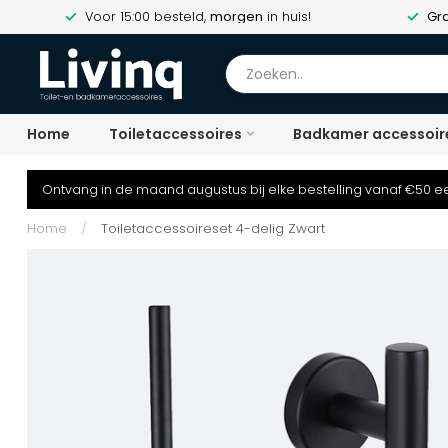
Voor 15:00 besteld,
morgen
in huis!
Gra
Home
Toiletaccessoires
Badkamer accessoir
Ontvang in de maand augustus bij elke bestelling vanaf €50 ee
Home
/
Toiletaccessoireset 4-delig Zwart