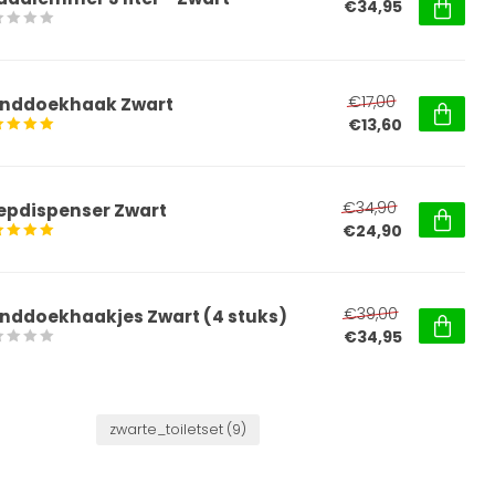
€34,95
€17,00
nddoekhaak Zwart
€13,60
€34,90
epdispenser Zwart
€24,90
€39,00
nddoekhaakjes Zwart (4 stuks)
€34,95
zwarte_toiletset
(9)