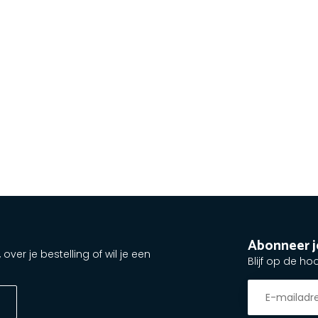
 zwart product en een goede afwerking.
n voor het toilet. De materialen zijn
 en dit werd door de klantenservice
Abonneer j
ver je bestelling of wil je een
Blijf op de ho