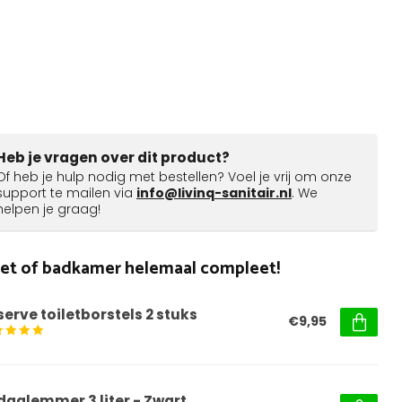
Heb je vragen over dit product?
Of heb je hulp nodig met bestellen? Voel je vrij om onze
support te mailen via
info@livinq-sanitair.nl
. We
helpen je graag!
ilet of badkamer helemaal compleet!
serve toiletborstels 2 stuks
€9,95
daalemmer 3 liter - Zwart