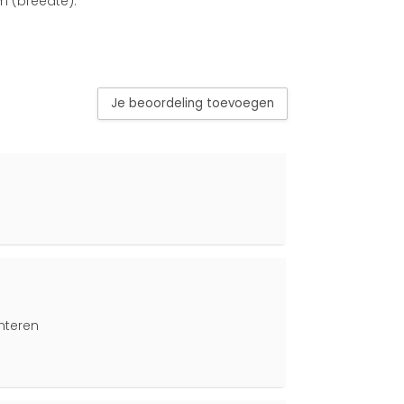
m (breedte).
Je beoordeling toevoegen
nteren