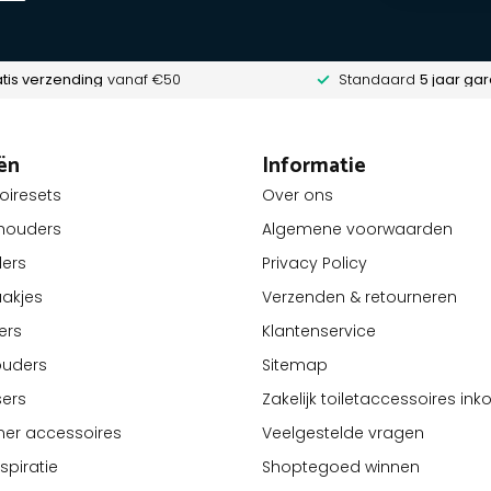
tis verzending
vanaf €50
Standaard
5 jaar gar
ën
Informatie
oiresets
Over ons
lhouders
Algemene voorwaarden
ders
Privacy Policy
akjes
Verzenden & retourneren
ers
Klantenservice
ouders
Sitemap
ers
Zakelijk toiletaccessoires in
er accessoires
Veelgestelde vragen
piratie
Shoptegoed winnen