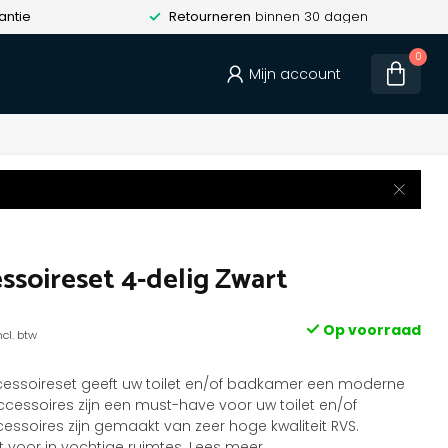
antie
Retourneren
binnen 30 dagen
0
Mijn account
ssoireset 4-delig Zwart
Op voorraad
ncl. btw
accessoireset geeft uw toilet en/of badkamer een moderne
accessoires zijn een must-have voor uw toilet en/of
ssoires zijn gemaakt van zeer hoge kwaliteit RVS.
t voor in vochtige ruimtes.
Lees meer
.