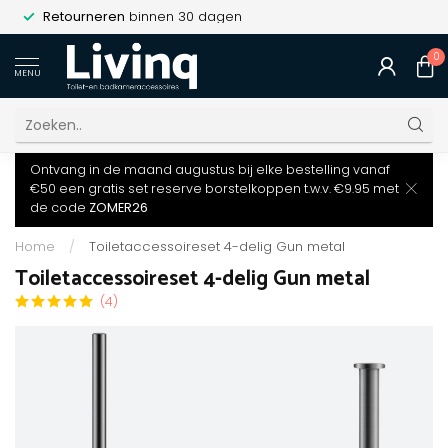
Retourneren
binnen 30 dagen
0
MENU
Ontvang in de maand augustus bij elke bestelling vanaf
€50 een gratis set reserve borstelkoppen t.w.v. €9.95 met
de code
ZOMER26
Home
/
Toiletaccessoireset 4-delig Gun metal
Toiletaccessoireset 4-delig Gun metal
(4)