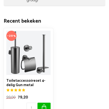
graag!
Recent bekeken
-20%
Toiletaccessoireset 4-
delig Gun metal
79,20
99,00