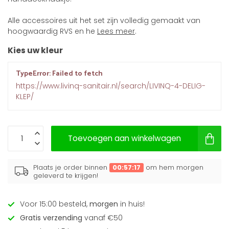
Alle accessoires uit het set zijn volledig gemaakt van
hoogwaardig RVS en he
Lees meer
.
Kies uw kleur
TypeError: Failed to fetch
https://www.livinq-sanitair.nl/search/LIVINQ-4-DELIG-
KLEP/
Toevoegen aan winkelwagen
Plaats je order binnen
00:57:17
om hem morgen
geleverd te krijgen!
Voor 15:00 besteld,
morgen
in huis!
Gratis verzending
vanaf €50