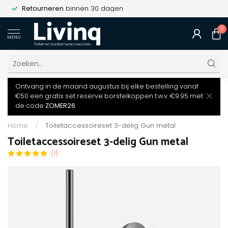
Retourneren
binnen 30 dagen
0
MENU
Ontvang in de maand augustus bij elke bestelling vanaf
€50 een gratis set reserve borstelkoppen t.w.v. €9.95 met
de code
ZOMER26
Home
/
Toiletaccessoireset 3-delig Gun metal
Toiletaccessoireset 3-delig Gun metal
(1)