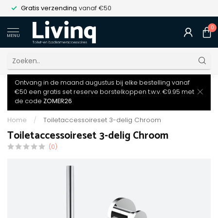
Gratis verzending
vanaf €50
0
MENU
Ontvang in de maand augustus bij elke bestelling vanaf
€50 een gratis set reserve borstelkoppen t.w.v. €9.95 met
de code
ZOMER26
Home
/
Toiletaccessoireset 3-delig Chroom
Toiletaccessoireset 3-delig Chroom
(0)