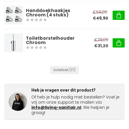
Handdoekhaakjes
€59,00
Chroom (4 stuks)
€49,90
Toiletborstelhouder
€39,00
Chroom
€31,20
toiletset
(17)
Heb je vragen over dit product?
Of heb je hulp nodig met bestellen? Voel je
vrij om onze support te mailen via
info@livinq-sanitair.nl
. We helpen je
graag!