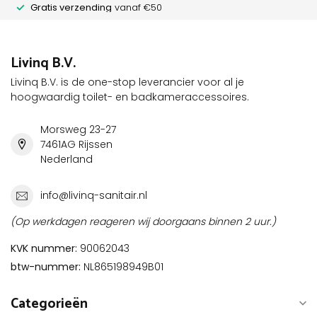
Gratis verzending
vanaf €50
Livinq B.V.
Livinq B.V. is de one-stop leverancier voor al je
hoogwaardig toilet- en badkameraccessoires.
Morsweg 23-27
7461AG Rijssen
Nederland
info@livinq-sanitair.nl
(Op werkdagen reageren wij doorgaans binnen 2 uur.)
KVK nummer:
90062043
btw-nummer:
NL865198949B01
Categorieën