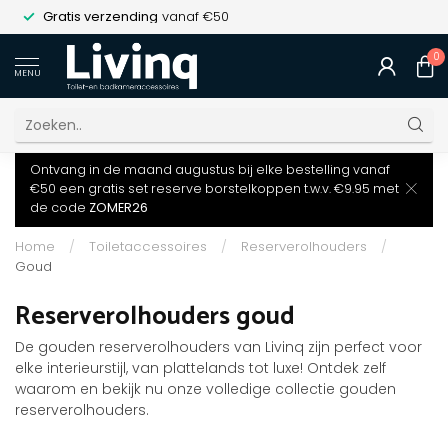
Gratis verzending
vanaf €50
0
MENU
Ontvang in de maand augustus bij elke bestelling vanaf
€50 een gratis set reserve borstelkoppen t.w.v. €9.95 met
de code
ZOMER26
Home
/
Toiletaccessoires
/
Reserverolhouders
/
Goud
Reserverolhouders goud
De gouden reserverolhouders van Livinq zijn perfect voor
elke interieurstijl, van plattelands tot luxe! Ontdek zelf
waarom en bekijk nu onze volledige collectie gouden
reserverolhouders.