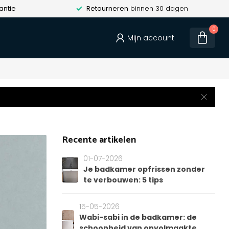
antie
Retourneren
binnen 30 dagen
0
Mijn account
Recente artikelen
01-07-2026
Je badkamer opfrissen zonder
te verbouwen: 5 tips
15-05-2026
Wabi-sabi in de badkamer: de
schoonheid van onvolmaakte