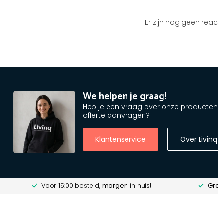
Er zijn nog geen reac
We helpen je graag!
Heb je een vraag over onze producten, o
offerte aanvragen?
Klantenservice
Over Livinq
Voor 15:00 besteld,
morgen
in huis!
Gra