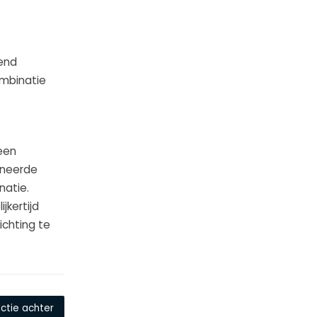
lend
ombinatie
een
fineerde
natie.
jkertijd
chting te
ctie achter