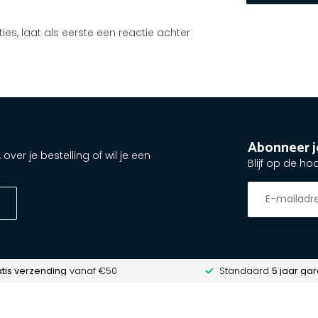
ties, laat als eerste een reactie achter
Abonneer j
ver je bestelling of wil je een
Blijf op de ho
tis verzending
vanaf €50
Standaard
5 jaar gar