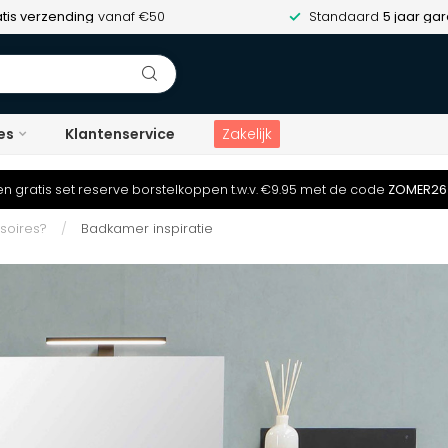
tis verzending
vanaf €50
Standaard
5 jaar gar
es
Klantenservice
Zakelijk
n gratis set reserve borstelkoppen t.w.v. €9.95 met de code
ZOMER26
soires?
/
Badkamer inspiratie