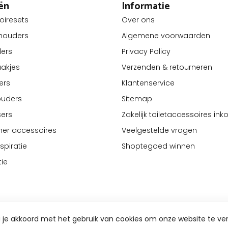
ën
Informatie
oiresets
Over ons
lhouders
Algemene voorwaarden
ders
Privacy Policy
akjes
Verzenden & retourneren
ers
Klantenservice
ouders
Sitemap
ers
Zakelijk toiletaccessoires in
er accessoires
Veelgestelde vragen
piratie
Shoptegoed winnen
tie
a je akkoord met het gebruik van cookies om onze website te ve
© Copyright 2026 Livinq B.V.