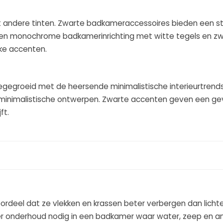
et andere tinten. Zwarte badkameraccessoires bieden een st
r een monochrome badkamerinrichting met witte tegels en z
jke accenten.
gegroeid met de heersende minimalistische interieurtrend
an minimalistische ontwerpen. Zwarte accenten geven een ge
ft.
deel dat ze vlekken en krassen beter verbergen dan lichter
der onderhoud nodig in een badkamer waar water, zeep en a