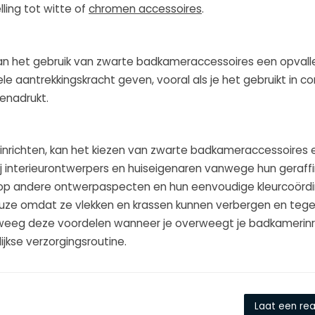
ling tot witte of
chromen accessoires
.
 kan het gebruik van zwarte badkameraccessoires een opval
le aantrekkingskracht geven, vooral als je het gebruikt in c
enadrukt.
t inrichten, kan het kiezen van zwarte badkameraccessoires 
 bij interieurontwerpers en huiseigenaren vanwege hun geraf
 op andere ontwerpaspecten en hun eenvoudige kleurcoördi
ze omdat ze vlekken en krassen kunnen verbergen en tegeli
rweeg deze voordelen wanneer je overweegt je badkamerinri
ijkse verzorgingsroutine.
Laat een rea