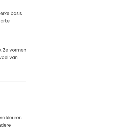
erke basis
warte
s. Ze vormen
voel van
e kleuren.
ndere