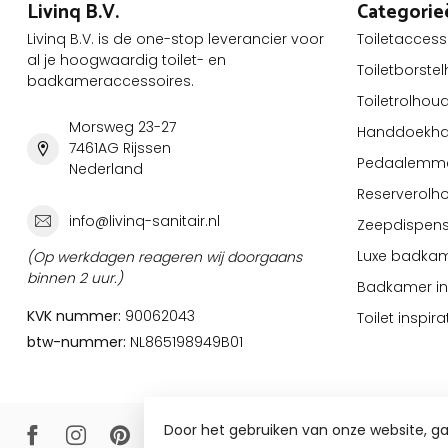
Livinq B.V.
Categorie
Livinq B.V. is de one-stop leverancier voor
Toiletaccess
al je hoogwaardig toilet- en
Toiletborste
badkameraccessoires.
Toiletrolhou
Morsweg 23-27
Handdoekha
7461AG Rijssen
Pedaalemm
Nederland
Reserverolh
info@livinq-sanitair.nl
Zeepdispens
Luxe badkam
(Op werkdagen reageren wij doorgaans
binnen 2 uur.)
Badkamer ins
KVK nummer:
90062043
Toilet inspira
btw-nummer:
NL865198949B01
Door het gebruiken van onze website, g