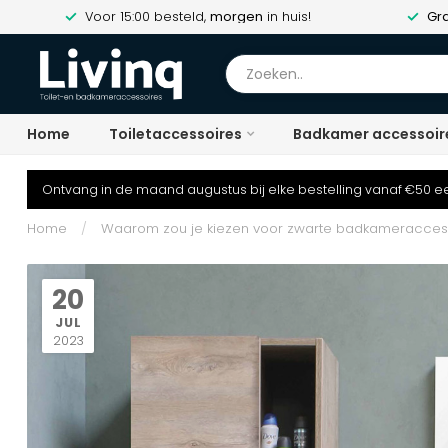
Voor 15:00 besteld,
morgen
in huis!
Gra
Home
Toiletaccessoires
Badkamer accessoir
Ontvang in de maand augustus bij elke bestelling vanaf €50 ee
Home
/
Waarom zou je kiezen voor zwarte badkameracces
20
JUL
2023